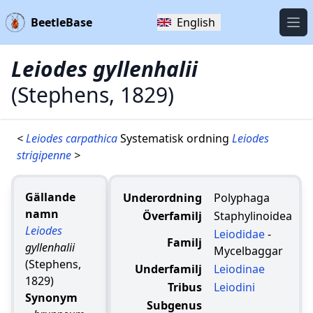
BeetleBase
English
Öpp
Leiodes gyllenhalii
(Stephens, 1829)
<
Leiodes carpathica
Systematisk ordning
Leiodes
strigipenne
>
Gällande
Underordning
Polyphaga
namn
Överfamilj
Staphylinoidea
Leiodes
Leiodidae
-
Familj
gyllenhalii
Mycelbaggar
(Stephens,
Underfamilj
Leiodinae
1829)
Tribus
Leiodini
Synonym
Subgenus