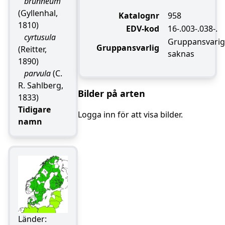
brunneum
(Gyllenhal,
Katalognr
958
1810)
EDV-kod
16-.003-.038-.
cyrtusula
Gruppansvarig
Gruppansvarlig
(Reitter,
saknas
1890)
parvula
(C.
R. Sahlberg,
Bilder på arten
1833)
Tidigare
Logga inn för att visa bilder.
namn
Länder: