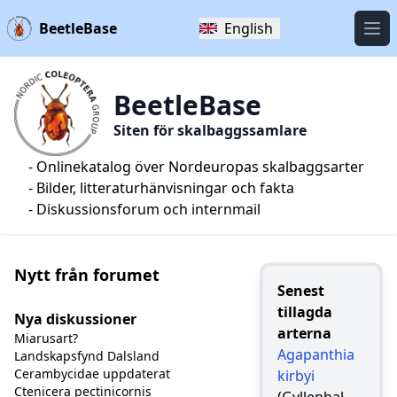
BeetleBase
English
Öpp
BeetleBase
Siten för skalbaggssamlare
- Onlinekatalog över Nordeuropas skalbaggsarter
- Bilder, litteraturhänvisningar och fakta
- Diskussionsforum och internmail
Nytt från forumet
Senest
tillagda
Nya diskussioner
arterna
Miarusart?
Agapanthia
Landskapsfynd Dalsland
Cerambycidae uppdaterat
kirbyi
Ctenicera pectinicornis