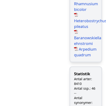
Rhamnusium
bicolor
Heterobostrychu
pileatus
Baranowskiella
ehnstromi
Arpedium
quadrum
Statistik
Antal arter:
8410
Antal ssp.: 46
--
Antal
synonymer: