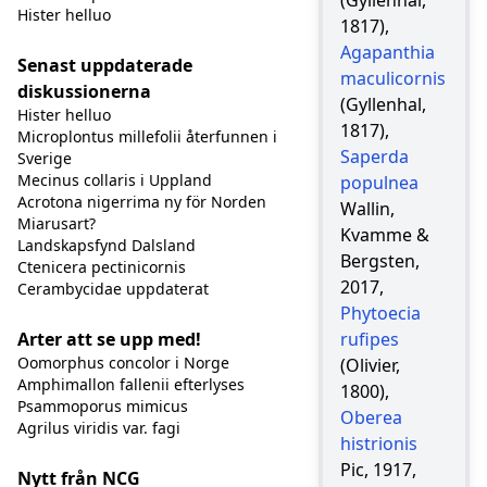
(Gyllenhal,
Hister helluo
1817),
Agapanthia
Senast uppdaterade
maculicornis
diskussionerna
(Gyllenhal,
Hister helluo
1817),
Microplontus millefolii återfunnen i
Saperda
Sverige
Mecinus collaris i Uppland
populnea
Acrotona nigerrima ny för Norden
Wallin,
Miarusart?
Kvamme &
Landskapsfynd Dalsland
Bergsten,
Ctenicera pectinicornis
2017,
Cerambycidae uppdaterat
Phytoecia
Arter att se upp med!
rufipes
Oomorphus concolor i Norge
(Olivier,
Amphimallon fallenii efterlyses
1800),
Psammoporus mimicus
Oberea
Agrilus viridis var. fagi
histrionis
Pic, 1917,
Nytt från NCG