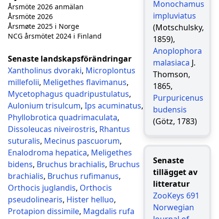
Monochamus
Årsmöte 2026 anmälan
impluviatus
Årsmöte 2026
Årsmøte 2025 i Norge
(Motschulsky,
NCG årsmötet 2024 i Finland
1859),
Anoplophora
Senaste landskapsförändringar
malasiaca
J.
Xantholinus dvoraki
,
Microplontus
Thomson,
millefolii
,
Meligethes flavimanus
,
1865,
Mycetophagus quadripustulatus
,
Purpuricenus
Aulonium trisulcum
,
Ips acuminatus
,
budensis
Phyllobrotica quadrimaculata
,
(Götz, 1783)
Dissoleucas niveirostris
,
Rhantus
suturalis
,
Mecinus pascuorum
,
Enalodroma hepatica
,
Meligethes
Senaste
bidens
,
Bruchus brachialis
,
Bruchus
tillägget av
brachialis
,
Bruchus rufimanus
,
litteratur
Orthocis juglandis
,
Orthocis
ZooKeys 691
pseudolinearis
,
Hister helluo
,
Norwegian
Protapion dissimile
,
Magdalis rufa