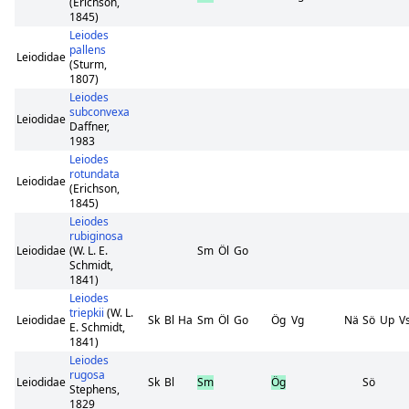
(Erichson,
1845)
Leiodes
pallens
Leiodidae
(Sturm,
1807)
Leiodes
subconvexa
Leiodidae
Daffner,
1983
Leiodes
rotundata
Leiodidae
(Erichson,
1845)
Leiodes
rubiginosa
Leiodidae
(W. L. E.
Sm
Öl
Go
Schmidt,
1841)
Leiodes
triepkii
(W. L.
Leiodidae
Sk
Bl
Ha
Sm
Öl
Go
Ög
Vg
Nä
Sö
Up
V
E. Schmidt,
1841)
Leiodes
rugosa
Leiodidae
Sk
Bl
Sm
Ög
Sö
Stephens,
1829