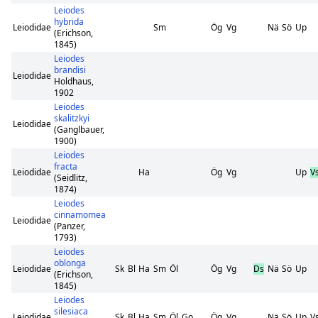
Leiodes
hybrida
Leiodidae
Sm
Ög
Vg
Nä
Sö
Up
(Erichson,
1845)
Leiodes
brandisi
Leiodidae
Holdhaus,
1902
Leiodes
skalitzkyi
Leiodidae
(Ganglbauer,
1900)
Leiodes
fracta
Leiodidae
Ha
Ög
Vg
Up
V
(Seidlitz,
1874)
Leiodes
cinnamomea
Leiodidae
(Panzer,
1793)
Leiodes
oblonga
Leiodidae
Sk
Bl
Ha
Sm
Öl
Ög
Vg
Ds
Nä
Sö
Up
(Erichson,
1845)
Leiodes
silesiaca
Leiodidae
Sk
Bl
Ha
Sm
Öl
Go
Ög
Vg
Nä
Sö
Up
V