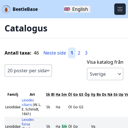
BeetleBase
English
Öpp
Catalogus
Antall taxa:
46
Neste side
1
2
3
Visa katalog från
Familj
Art
Sk
Bl
Ha
Sm
Öl
Go
GS
Ög
Vg
Bo
Ds
Nä
Sö
Up
V
Leiodes
ciliaris
(W. L.
Leiodidae
Sk
Ha
Öl
Go
GS
E. Schmidt,
1841)
Leiodes
furva
Leiodidae
Sk
Ha
Sm
Öl
Go
Vg