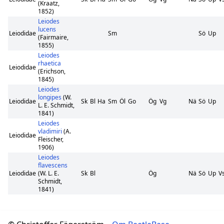
(Kraatz,
1852)
Leiodes
lucens
Leiodidae
Sm
Sö
Up
(Fairmaire,
1855)
Leiodes
rhaetica
Leiodidae
(Erichson,
1845)
Leiodes
longipes
(W.
Leiodidae
Sk
Bl
Ha
Sm
Öl
Go
Ög
Vg
Nä
Sö
Up
L. E. Schmidt,
1841)
Leiodes
vladimiri
(A.
Leiodidae
Fleischer,
1906)
Leiodes
flavescens
Leiodidae
(W. L. E.
Sk
Bl
Ög
Nä
Sö
Up
V
Schmidt,
1841)