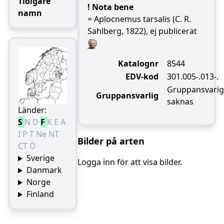
Tidigare
! Nota bene
namn
= Aplocnemus tarsalis (C. R.
Sahlberg, 1822), ej publicerat
Katalognr
8544
EDV-kod
301.005-.013-.
Gruppansvarig
Gruppansvarlig
saknas
Länder:
S
N
D
F
K
E
A
I
P
T
Ne
NT
Bilder på arten
CT
Ö
Sverige
Logga inn för att visa bilder.
Danmark
Norge
Finland