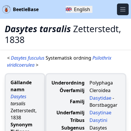
BeetleBase
English
Öpp
Dasytes tarsalis
Zetterstedt,
1838
<
Dasytes fusculus
Systematisk ordning
Psilothrix
viridicoerulea
>
Gällande
Underordning
Polyphaga
namn
Överfamilj
Cleroidea
Dasytes
Dasytidae
-
Familj
tarsalis
Borstbaggar
Zetterstedt,
Underfamilj
Dasytinae
1838
Tribus
Dasytini
Synonym
Subgenus
Dasytes