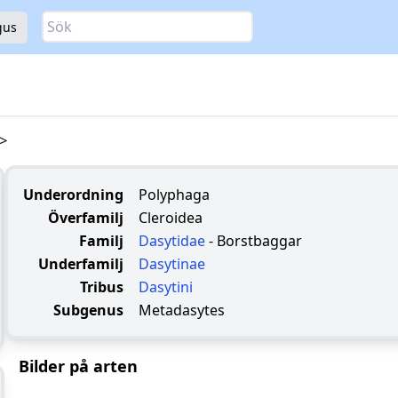
Sök
gus
>
Underordning
Polyphaga
Överfamilj
Cleroidea
Familj
Dasytidae
- Borstbaggar
Underfamilj
Dasytinae
Tribus
Dasytini
Subgenus
Metadasytes
Bilder på arten