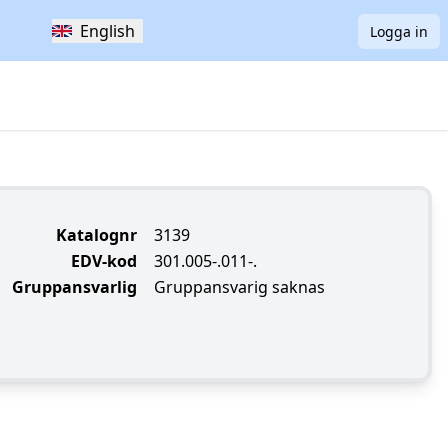
English
Logga in
Katalognr
3139
EDV-kod
301.005-.011-.
Gruppansvarlig
Gruppansvarig saknas