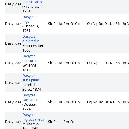
bipustulatus
Dasytidae
(Fabricius,
1781)
Dasytes
niger
Dasytidae
Sk
Bl
Ha
Sm
Öl
Go
Ög
Vg
Bo
Ds
Nä
Sö
Up
V
(Linnaeus,
1761)
Dasytes
alpigradus
Dasytidae
Kiesenwetter,
1863
Dasytes
obscurus
Dasytidae
Sk
Bl
Ha
Sm
Öl
Go
Ög
Vg
Ds
Nä
Sö
Up
V
Gyllenhal,
1813
Dasytes
subalpinus
Dasytidae
Baudi di
Selve, 1874
Dasytes
caeruleus
Dasytidae
Sk
Bl
Ha
Sm
Öl
Go
Ög
Vg
Bo
Ds
Nä
Sö
Up
V
(DeGeer,
1774)
Dasytes
nigrocyaneus
Dasytidae
Sk
Bl
Sm
Öl
Mulsant &
Rey, 1868