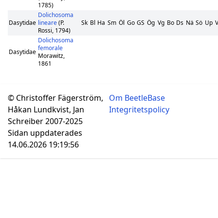
1785)
Dolichosoma
Dasytidae
lineare
(P.
Sk
Bl
Ha
Sm
Öl
Go
GS
Ög
Vg
Bo
Ds
Nä
Sö
Up
V
Rossi, 1794)
Dolichosoma
femorale
Dasytidae
Morawitz,
1861
© Christoffer Fägerström,
Om BeetleBase
Håkan Lundkvist, Jan
Integritetspolicy
Schreiber 2007-2025
Sidan uppdaterades
14.06.2026 19:19:56