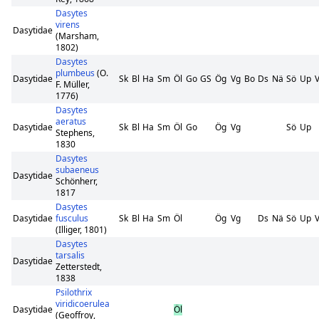
Dasytes
virens
Dasytidae
(Marsham,
1802)
Dasytes
plumbeus
(O.
Dasytidae
Sk
Bl
Ha
Sm
Öl
Go
GS
Ög
Vg
Bo
Ds
Nä
Sö
Up
V
F. Müller,
1776)
Dasytes
aeratus
Dasytidae
Sk
Bl
Ha
Sm
Öl
Go
Ög
Vg
Sö
Up
Stephens,
1830
Dasytes
subaeneus
Dasytidae
Schönherr,
1817
Dasytes
Dasytidae
fusculus
Sk
Bl
Ha
Sm
Öl
Ög
Vg
Ds
Nä
Sö
Up
V
(Illiger, 1801)
Dasytes
tarsalis
Dasytidae
Zetterstedt,
1838
Psilothrix
viridicoerulea
Dasytidae
Öl
(Geoffroy,