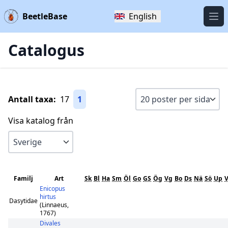
BeetleBase
English
Öpp
Catalogus
Antall taxa:
17
1
Visa katalog från
Familj
Art
Sk
Bl
Ha
Sm
Öl
Go
GS
Ög
Vg
Bo
Ds
Nä
Sö
Up
V
Enicopus
hirtus
Dasytidae
(Linnaeus,
1767)
Divales