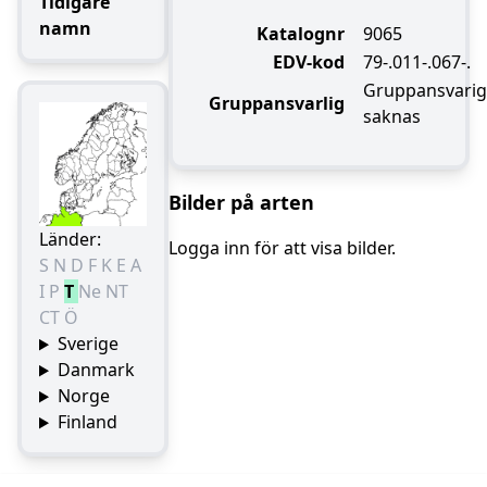
Tidigare
namn
Katalognr
9065
EDV-kod
79-.011-.067-.
Gruppansvarig
Gruppansvarlig
saknas
Bilder på arten
Länder:
Logga inn för att visa bilder.
S
N
D
F
K
E
A
I
P
T
Ne
NT
CT
Ö
Sverige
Danmark
Norge
Finland