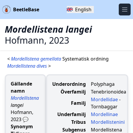
BeetleBase
English
Öpp
Mordellistena langei
Hofmann, 2023
<
Mordellistena gemellata
Systematisk ordning
Mordellistena dives
>
Gällande
Underordning
Polyphaga
namn
Överfamilj
Tenebrionoidea
Mordellistena
Mordellidae
-
Familj
langei
Tornbaggar
Hofmann,
Underfamilj
Mordellinae
2023
💬
Tribus
Mordellistenini
Synonym
Subgenus
Mordellistena