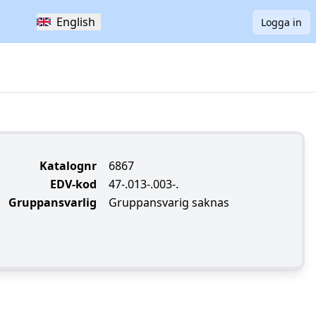
English
Logga in
Katalognr
6867
EDV-kod
47-.013-.003-.
Gruppansvarlig
Gruppansvarig saknas