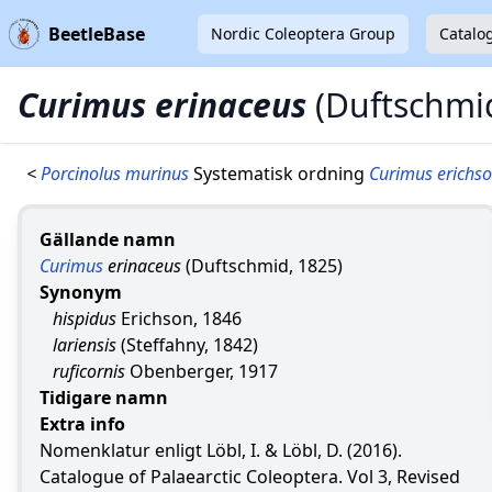
BeetleBase
Nordic Coleoptera Group
Catalo
Curimus erinaceus
(Duftschmi
<
Porcinolus murinus
Systematisk ordning
Curimus erichs
Gällande namn
Curimus
erinaceus
(Duftschmid, 1825)
Synonym
hispidus
Erichson, 1846
lariensis
(Steffahny, 1842)
ruficornis
Obenberger, 1917
Tidigare namn
Extra info
Nomenklatur enligt Löbl, I. & Löbl, D. (2016).
Catalogue of Palaearctic Coleoptera. Vol 3, Revised