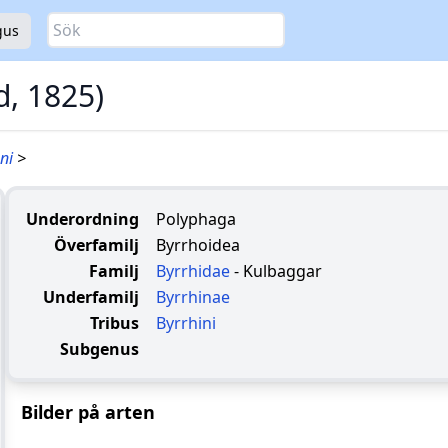
Sök
gus
d, 1825)
oni
>
Underordning
Polyphaga
Överfamilj
Byrrhoidea
Familj
Byrrhidae
- Kulbaggar
Underfamilj
Byrrhinae
Tribus
Byrrhini
Subgenus
Bilder på arten