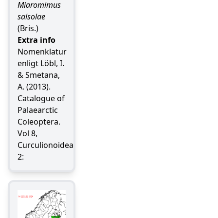
Miaromimus
salsolae
(Bris.)
Extra info
Nomenklatur
enligt Löbl, I.
& Smetana,
A. (2013).
Catalogue of
Palaearctic
Coleoptera.
Vol 8,
Curculionoidea
2: