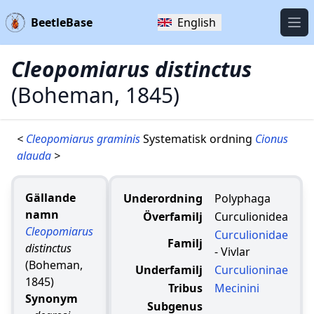
BeetleBase
English
Öpp
Cleopomiarus distinctus
(Boheman, 1845)
<
Cleopomiarus graminis
Systematisk ordning
Cionus
alauda
>
Gällande
Underordning
Polyphaga
namn
Överfamilj
Curculionidea
Cleopomiarus
Curculionidae
Familj
distinctus
- Vivlar
(Boheman,
Underfamilj
Curculioninae
1845)
Tribus
Mecinini
Synonym
Subgenus