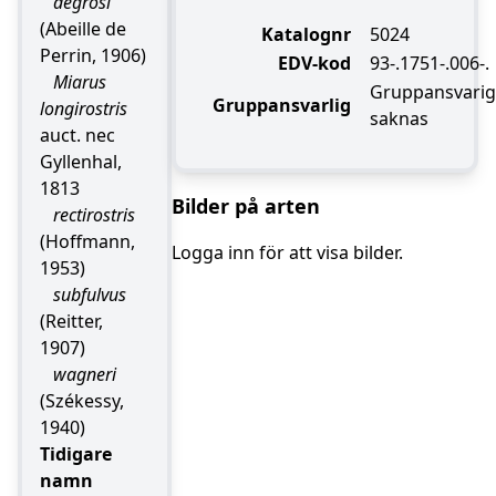
degrosi
(Abeille de
Katalognr
5024
Perrin, 1906)
EDV-kod
93-.1751-.006-.
Miarus
Gruppansvarig
Gruppansvarlig
longirostris
saknas
auct. nec
Gyllenhal,
1813
Bilder på arten
rectirostris
(Hoffmann,
Logga inn för att visa bilder.
1953)
subfulvus
(Reitter,
1907)
wagneri
(Székessy,
1940)
Tidigare
namn