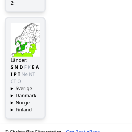
2:
Länder:
S
N
D
F
K
E
A
I
P
T
Ne
NT
CT
Ö
Sverige
Danmark
Norge
Finland