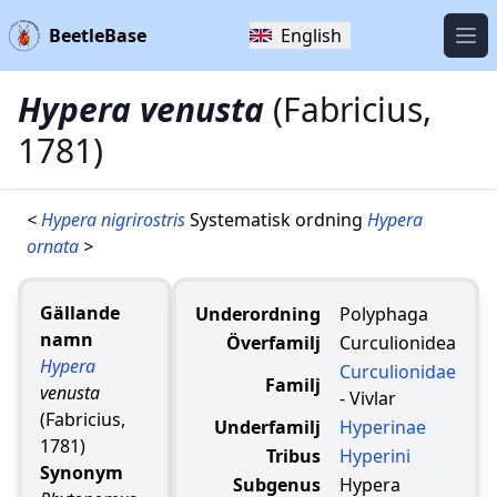
BeetleBase
English
Öpp
Hypera venusta
(Fabricius,
1781)
<
Hypera nigrirostris
Systematisk ordning
Hypera
ornata
>
Gällande
Underordning
Polyphaga
namn
Överfamilj
Curculionidea
Hypera
Curculionidae
Familj
venusta
- Vivlar
(Fabricius,
Underfamilj
Hyperinae
1781)
Tribus
Hyperini
Synonym
Subgenus
Hypera