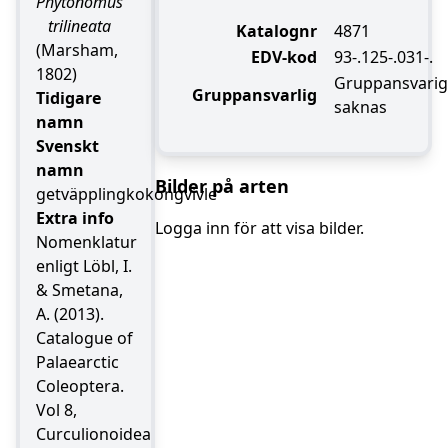
Phytonomus
trilineata
Katalognr
4871
(Marsham,
EDV-kod
93-.125-.031-.
1802)
Gruppansvarig
Gruppansvarlig
Tidigare
saknas
namn
Svenskt
namn
Bilder på arten
getväpplingkokongvivle
Extra info
Logga inn för att visa bilder.
Nomenklatur
enligt Löbl, I.
& Smetana,
A. (2013).
Catalogue of
Palaearctic
Coleoptera.
Vol 8,
Curculionoidea