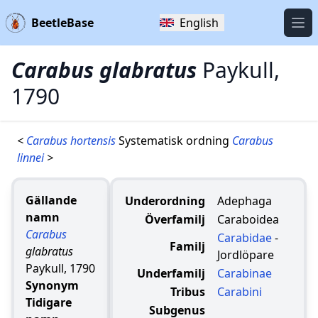
BeetleBase
English
Öpp
Carabus glabratus
Paykull,
1790
<
Carabus hortensis
Systematisk ordning
Carabus
linnei
>
Gällande
Underordning
Adephaga
namn
Överfamilj
Caraboidea
Carabus
Carabidae
-
Familj
glabratus
Jordlöpare
Paykull, 1790
Underfamilj
Carabinae
Synonym
Tribus
Carabini
Tidigare
Subgenus