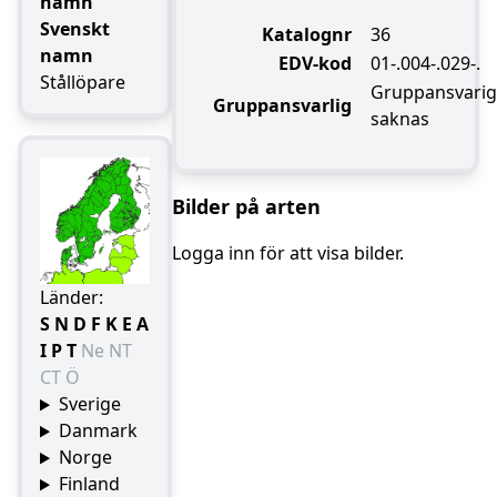
namn
Svenskt
Katalognr
36
namn
EDV-kod
01-.004-.029-.
Stållöpare
Gruppansvarig
Gruppansvarlig
saknas
Bilder på arten
Logga inn för att visa bilder.
Länder:
S
N
D
F
K
E
A
I
P
T
Ne
NT
CT
Ö
Sverige
Danmark
Norge
Finland