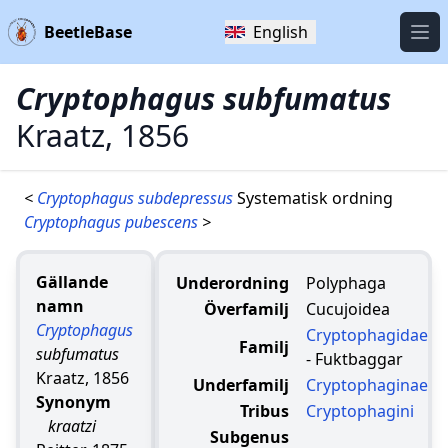
BeetleBase
English
Öpp
Cryptophagus subfumatus
Kraatz, 1856
<
Cryptophagus subdepressus
Systematisk ordning
Cryptophagus pubescens
>
Gällande
Underordning
Polyphaga
namn
Överfamilj
Cucujoidea
Cryptophagus
Cryptophagidae
Familj
subfumatus
- Fuktbaggar
Kraatz, 1856
Underfamilj
Cryptophaginae
Synonym
Tribus
Cryptophagini
kraatzi
Subgenus