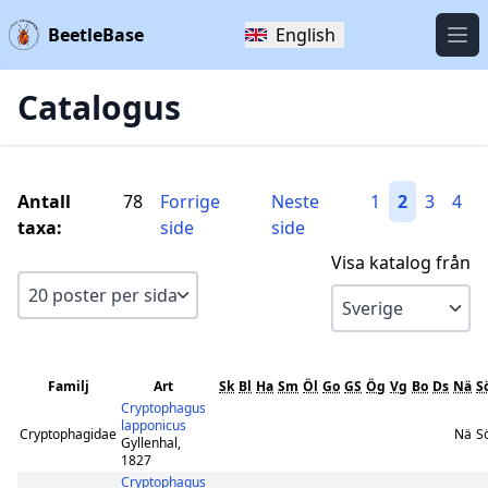
BeetleBase
English
Öpp
Catalogus
Antall
78
Forrige
Neste
1
2
3
4
taxa:
side
side
Visa katalog från
Familj
Art
Sk
Bl
Ha
Sm
Öl
Go
GS
Ög
Vg
Bo
Ds
Nä
S
Cryptophagus
lapponicus
Cryptophagidae
Nä
S
Gyllenhal,
1827
Cryptophagus