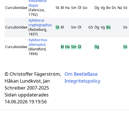
Anisandrus
dispar
Curculionidae
Sk
Bl
Ha
Sm
Öl
Go
Ög
Vg
Bo
Ds
Nä
Sö
(Fabricius,
1792)
Xyleborus
cryptographus
Curculionidae
Sk
Bl
Sm
Öl
GS
Ög
Vg
Bo
Sö
(Ratzeburg,
1837)
Xyleborinus
attenuatus
Curculionidae
Bl
Ha
Sm
Öl
Ög
Sö
(Blandford,
1894)
© Christoffer Fägerström,
Om BeetleBase
Håkan Lundkvist, Jan
Integritetspolicy
Schreiber 2007-2025
Sidan uppdaterades
14.06.2026 19:19:56