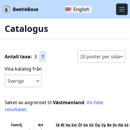
BeetleBase
English
Öpp
Catalogus
Antall taxa:
3
1
Visa katalog från
Søket av avgrenset til
Västmanland
.
Vis hele
resultatet.
Familj
Art
Sk
Bl
Ha
Sm
Öl
Go
GS
Ög
Vg
Bo
Ds
Nä
Sö