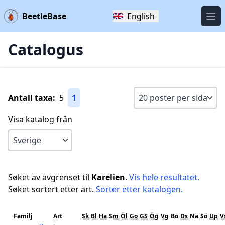
BeetleBase
English
Öpp
Catalogus
Antall taxa:
5
1
Visa katalog från
Søket av avgrenset til
Karelien
.
Vis hele resultatet.
Søket sortert etter art.
Sorter etter katalogen.
Familj
Art
Sk
Bl
Ha
Sm
Öl
Go
GS
Ög
Vg
Bo
Ds
Nä
Sö
Up
V