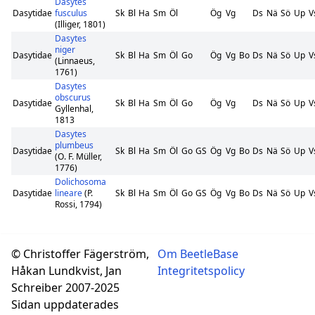
Dasytes
Dasytidae
fusculus
Sk
Bl
Ha
Sm
Öl
Ög
Vg
Ds
Nä
Sö
Up
V
(Illiger, 1801)
Dasytes
niger
Dasytidae
Sk
Bl
Ha
Sm
Öl
Go
Ög
Vg
Bo
Ds
Nä
Sö
Up
V
(Linnaeus,
1761)
Dasytes
obscurus
Dasytidae
Sk
Bl
Ha
Sm
Öl
Go
Ög
Vg
Ds
Nä
Sö
Up
V
Gyllenhal,
1813
Dasytes
plumbeus
Dasytidae
Sk
Bl
Ha
Sm
Öl
Go
GS
Ög
Vg
Bo
Ds
Nä
Sö
Up
V
(O. F. Müller,
1776)
Dolichosoma
Dasytidae
lineare
(P.
Sk
Bl
Ha
Sm
Öl
Go
GS
Ög
Vg
Bo
Ds
Nä
Sö
Up
V
Rossi, 1794)
© Christoffer Fägerström,
Om BeetleBase
Håkan Lundkvist, Jan
Integritetspolicy
Schreiber 2007-2025
Sidan uppdaterades