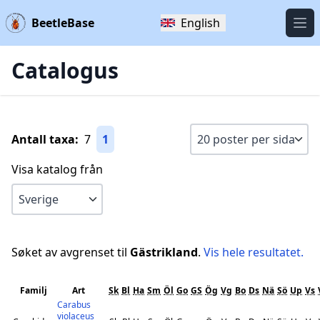
BeetleBase
English
Öpp
Catalogus
Antall taxa:
7
1
Visa katalog från
Søket av avgrenset til
Gästrikland
.
Vis hele resultatet.
Familj
Art
Sk
Bl
Ha
Sm
Öl
Go
GS
Ög
Vg
Bo
Ds
Nä
Sö
Up
Vs
Carabus
violaceus