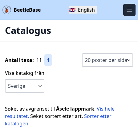
BeetleBase
English
Öpp
Catalogus
Antall taxa:
11
1
Visa katalog från
Søket av avgrenset til
Åsele lappmark
.
Vis hele
resultatet.
Søket sortert etter art.
Sorter etter
katalogen.