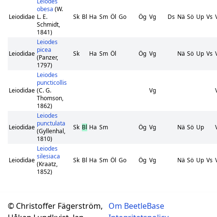
Leiodes
obesa
(W.
Leiodidae
L. E.
Sk
Bl
Ha
Sm
Öl
Go
Ög
Vg
Ds
Nä
Sö
Up
Vs
Schmidt,
1841)
Leiodes
picea
Leiodidae
Sk
Ha
Sm
Öl
Ög
Vg
Nä
Sö
Up
Vs
(Panzer,
1797)
Leiodes
puncticollis
Leiodidae
(C. G.
Vg
Thomson,
1862)
Leiodes
punctulata
Leiodidae
Sk
Bl
Ha
Sm
Ög
Vg
Nä
Sö
Up
(Gyllenhal,
1810)
Leiodes
silesiaca
Leiodidae
Sk
Bl
Ha
Sm
Öl
Go
Ög
Vg
Nä
Sö
Up
Vs
(Kraatz,
1852)
© Christoffer Fägerström,
Om BeetleBase