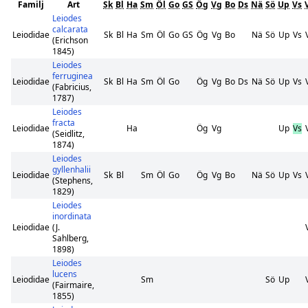
Familj
Art
Sk
Bl
Ha
Sm
Öl
Go
GS
Ög
Vg
Bo
Ds
Nä
Sö
Up
Vs
Leiodes
calcarata
Leiodidae
Sk
Bl
Ha
Sm
Öl
Go
GS
Ög
Vg
Bo
Nä
Sö
Up
Vs
(Erichson
1845)
Leiodes
ferruginea
Leiodidae
Sk
Bl
Ha
Sm
Öl
Go
Ög
Vg
Bo
Ds
Nä
Sö
Up
Vs
(Fabricius,
1787)
Leiodes
fracta
Leiodidae
Ha
Ög
Vg
Up
Vs
(Seidlitz,
1874)
Leiodes
gyllenhalii
Leiodidae
Sk
Bl
Sm
Öl
Go
Ög
Vg
Bo
Nä
Sö
Up
Vs
(Stephens,
1829)
Leiodes
inordinata
Leiodidae
(J.
Sahlberg,
1898)
Leiodes
lucens
Leiodidae
Sm
Sö
Up
(Fairmaire,
1855)