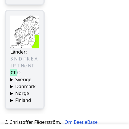
Länder:
S
N
D
F
K
E
A
I
P
T
Ne
NT
CT
Ö
Sverige
Danmark
Norge
Finland
© Christoffer Fägerström,
Om BeetleBase