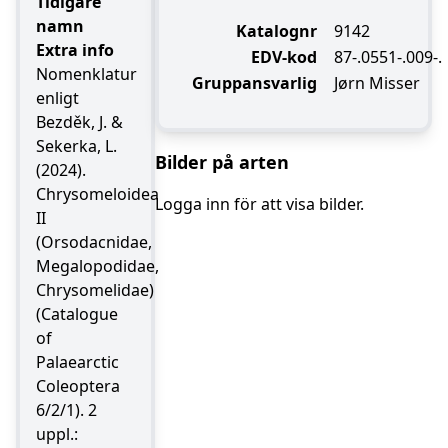
Tidigare
namn
Katalognr
9142
Extra info
EDV-kod
87-.0551-.009-.
Nomenklatur
Gruppansvarlig
Jørn Misser
enligt
Bezděk, J. &
Sekerka, L.
Bilder på arten
(2024).
Chrysomeloidea
Logga inn för att visa bilder.
II
(Orsodacnidae,
Megalopodidae,
Chrysomelidae)
(Catalogue
of
Palaearctic
Coleoptera
6/2/1). 2
uppl.: