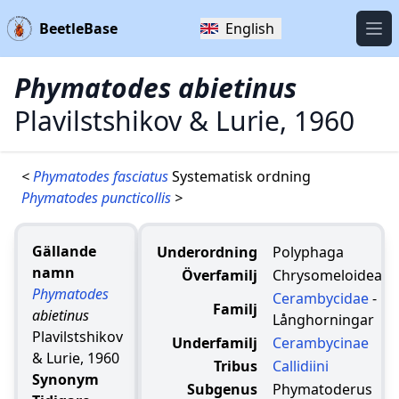
BeetleBase
English
Öpp
Phymatodes abietinus
Plavilstshikov & Lurie, 1960
<
Phymatodes fasciatus
Systematisk ordning
Phymatodes puncticollis
>
Gällande
Underordning
Polyphaga
namn
Överfamilj
Chrysomeloidea
Phymatodes
Cerambycidae
-
Familj
abietinus
Långhorningar
Plavilstshikov
Underfamilj
Cerambycinae
& Lurie, 1960
Tribus
Callidiini
Synonym
Subgenus
Phymatoderus