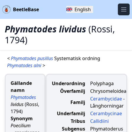
BeetleBase
English
Öpp
Phymatodes lividus
(Rossi,
1794)
<
Phymatodes pusillus
Systematisk ordning
Phymatodes alni
>
Gällande
Underordning
Polyphaga
namn
Överfamilj
Chrysomeloidea
Phymatodes
Cerambycidae
-
Familj
lividus
(Rossi,
Långhorningar
1794)
Underfamilj
Cerambycinae
Synonym
Tribus
Callidiini
Poecilium
Subgenus
Phymatoderus