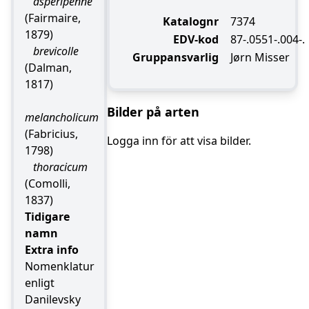
asperipenne
(Fairmaire,
Katalognr
7374
1879)
EDV-kod
87-.0551-.004-.
brevicolle
Gruppansvarlig
Jørn Misser
(Dalman,
1817)
Bilder på arten
melancholicum
(Fabricius,
Logga inn för att visa bilder.
1798)
thoracicum
(Comolli,
1837)
Tidigare
namn
Extra info
Nomenklatur
enligt
Danilevsky