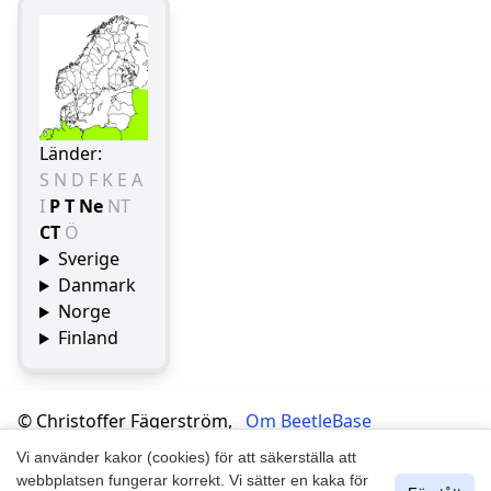
Länder:
S
N
D
F
K
E
A
I
P
T
Ne
NT
CT
Ö
Sverige
Danmark
Norge
Finland
© Christoffer Fägerström,
Om BeetleBase
Håkan Lundkvist, Jan
Integritetspolicy
Vi använder kakor (cookies) för att säkerställa att
Schreiber 2007-2025
webbplatsen fungerar korrekt. Vi sätter en kaka för