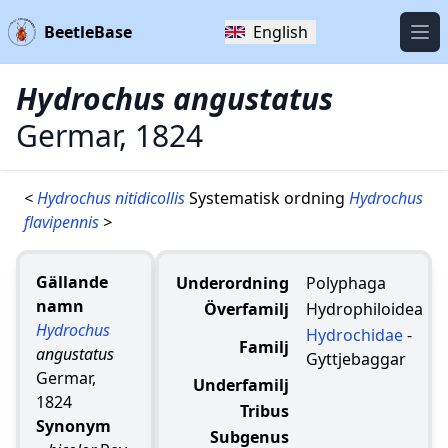
BeetleBase
English
Öpp
Hydrochus angustatus
Germar, 1824
<
Hydrochus nitidicollis
Systematisk ordning
Hydrochus
flavipennis
>
Gällande
Underordning
Polyphaga
namn
Överfamilj
Hydrophiloidea
Hydrochus
Hydrochidae
-
Familj
angustatus
Gyttjebaggar
Germar,
Underfamilj
1824
Tribus
Synonym
Subgenus