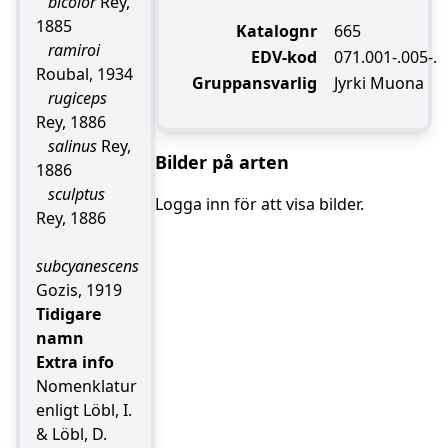
bicolor
Rey,
1885
Katalognr
665
ramiroi
EDV-kod
071.001-.005-.
Roubal, 1934
Gruppansvarlig
Jyrki Muona
rugiceps
Rey, 1886
salinus
Rey,
Bilder på arten
1886
sculptus
Logga inn för att visa bilder.
Rey, 1886
subcyanescens
Gozis, 1919
Tidigare
namn
Extra info
Nomenklatur
enligt Löbl, I.
& Löbl, D.