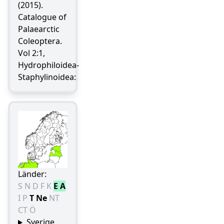
(2015).
Catalogue of
Palaearctic
Coleoptera.
Vol 2:1,
Hydrophiloidea-
Staphylinoidea:
Länder:
S
N
D
F
K
E
A
I
P
T
Ne
NT
CT
Ö
Sverige