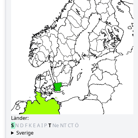
Länder:
S
N
D
F
K
E
A
I
P
T
Ne
NT
CT
Ö
Sverige