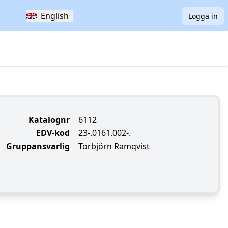
English
Logga in
Katalognr
6112
EDV-kod
23-.0161.002-.
Gruppansvarlig
Torbjörn Ramqvist