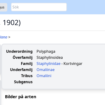
Sök
gus
, 1902)
plana
>
Underordning
Polyphaga
Överfamilj
Staphylinoidea
Familj
Staphylinidae
- Kortvingar
Underfamilj
Omaliinae
Tribus
Omaliini
Subgenus
Bilder på arten