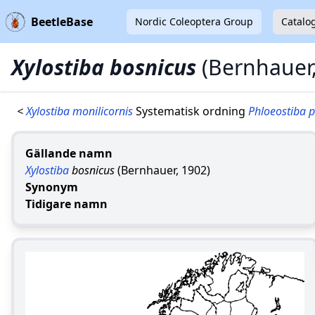
BeetleBase
Nordic Coleoptera Group
Catalo
Xylostiba bosnicus
(Bernhauer
<
Xylostiba monilicornis
Systematisk ordning
Phloeostiba 
Gällande namn
Xylostiba
bosnicus
(Bernhauer, 1902)
Synonym
Tidigare namn