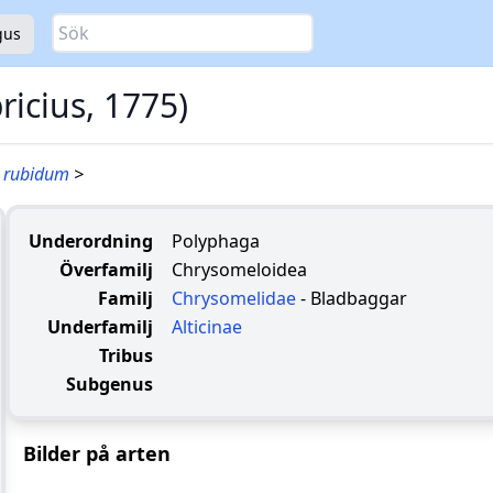
Sök
gus
ricius, 1775)
 rubidum
>
Underordning
Polyphaga
Överfamilj
Chrysomeloidea
Familj
Chrysomelidae
- Bladbaggar
Underfamilj
Alticinae
Tribus
Subgenus
Bilder på arten