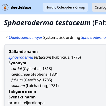
BeetleBase
Nordic Coleoptera Group
Catalo
Sphaeroderma testaceum
(Fab
<
Chaetocnema major
Systematisk ordning
Sphaeroderma
Gällande namn
Sphaeroderma
testaceum
(Fabricius, 1775)
Synonym
cardui
(Gyllenhal, 1813)
centaureae
Stephens, 1831
fulvum
(Geoffroy, 1785)
volutum
(Laicharting, 1781)
Tidigare namn
Svenskt namn
brun tisteljordloppa