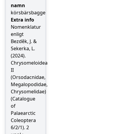
namn
körsbärsbagge
Extra info
Nomenklatur
enligt
Bezděk, J. &
Sekerka, L.
(2024).
Chrysomeloidea
II
(Orsodacnidae,
Megalopodidae,
Chrysomelidae)
(Catalogue
of
Palaearctic
Coleoptera
6/2/1). 2