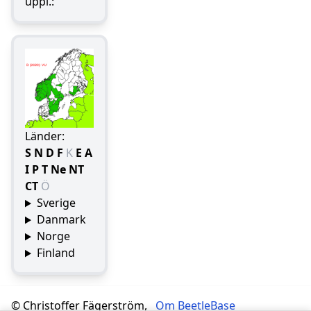
uppl.:
Länder:
S
N
D
F
K
E
A
I
P
T
Ne
NT
CT
Ö
Sverige
Danmark
Norge
Finland
© Christoffer Fägerström,
Om BeetleBase