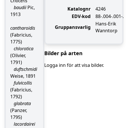
Crioceris
baudii
Pic,
Katalognr
4246
1913
EDV-kod
88-.004-.001-.
Hans-Erik
Gruppansvarlig
cantharoidis
Wanntorp
(Fabricius,
1775)
chlorotica
Bilder på arten
(Olivier,
1791)
Logga inn för att visa bilder.
duftschmidi
Weise, 1891
fulvicollis
(Fabricius,
1792)
glabrata
(Panzer,
1795)
lacordairei