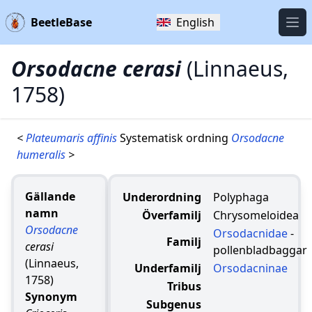
BeetleBase
English
Öpp
Orsodacne cerasi
(Linnaeus,
1758)
<
Plateumaris affinis
Systematisk ordning
Orsodacne
humeralis
>
Gällande
Underordning
Polyphaga
namn
Överfamilj
Chrysomeloidea
Orsodacne
Orsodacnidae
-
Familj
cerasi
pollenbladbaggar
(Linnaeus,
Underfamilj
Orsodacninae
1758)
Tribus
Synonym
Subgenus