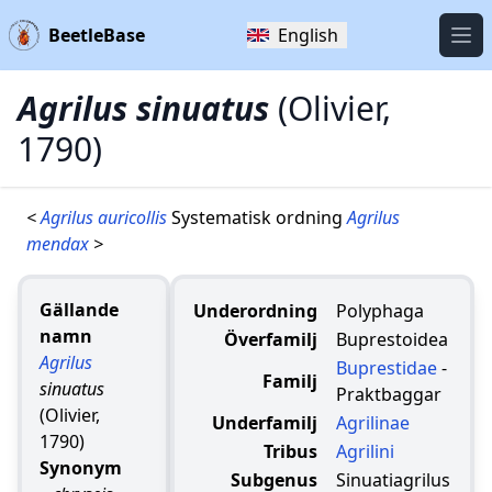
BeetleBase
English
Öpp
Agrilus sinuatus
(Olivier,
1790)
<
Agrilus auricollis
Systematisk ordning
Agrilus
mendax
>
Gällande
Underordning
Polyphaga
namn
Överfamilj
Buprestoidea
Agrilus
Buprestidae
-
Familj
sinuatus
Praktbaggar
(Olivier,
Underfamilj
Agrilinae
1790)
Tribus
Agrilini
Synonym
Subgenus
Sinuatiagrilus