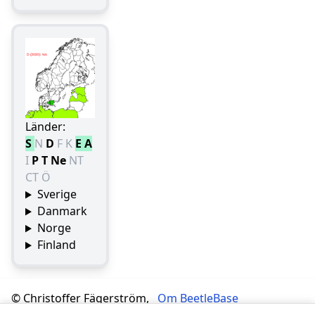
Länder:
S
N
D
F
K
E
A
I
P
T
Ne
NT
CT
Ö
Sverige
Danmark
Norge
Finland
© Christoffer Fägerström,
Om BeetleBase