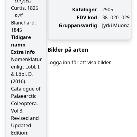
chryseis
Curtis, 1825
Katalognr
2905
pyri
EDV-kod
38-.020-.029-.
Blanchard,
Gruppansvarlig
Jyrki Muona
1845
Tidigare
namn
Bilder på arten
Extra info
Nomenklatur
Logga inn för att visa bilder.
enligt Löbl, I.
& Löbl, D.
(2016).
Catalogue of
Palaearctic
Coleoptera.
Vol 3,
Revised and
Updated
Edition: