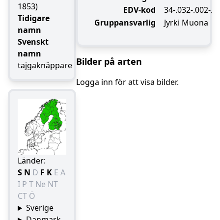
1853)
EDV-kod
34-.032-.002-.
Tidigare
Gruppansvarlig
Jyrki Muona
namn
Svenskt
namn
Bilder på arten
tajgaknäppare
Logga inn för att visa bilder.
Länder:
S
N
D
F
K
E
A
I
P
T
Ne
NT
CT
Ö
Sverige
Danmark