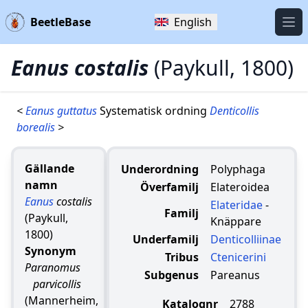
BeetleBase
English
Öpp
Eanus costalis
(Paykull, 1800)
<
Eanus guttatus
Systematisk ordning
Denticollis
borealis
>
Gällande
Underordning
Polyphaga
namn
Överfamilj
Elateroidea
Eanus
costalis
Elateridae
-
Familj
(Paykull,
Knäppare
1800)
Underfamilj
Denticolliinae
Synonym
Tribus
Ctenicerini
Paranomus
Subgenus
Pareanus
parvicollis
(Mannerheim,
Katalognr
2788