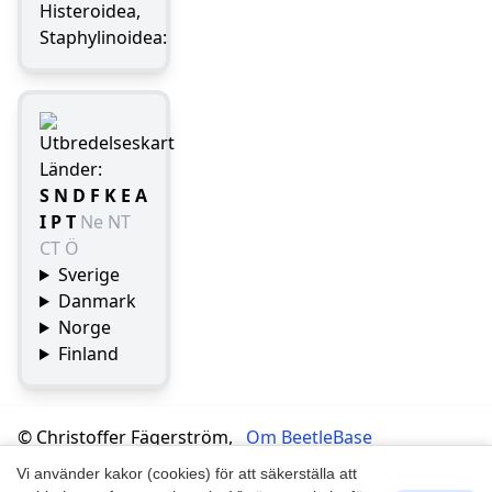
Histeroidea,
Staphylinoidea:
Länder:
S
N
D
F
K
E
A
I
P
T
Ne
NT
CT
Ö
Sverige
Danmark
Norge
Finland
© Christoffer Fägerström,
Om BeetleBase
Håkan Lundkvist, Jan
Integritetspolicy
Vi använder kakor (cookies) för att säkerställa att
Schreiber 2007-2025