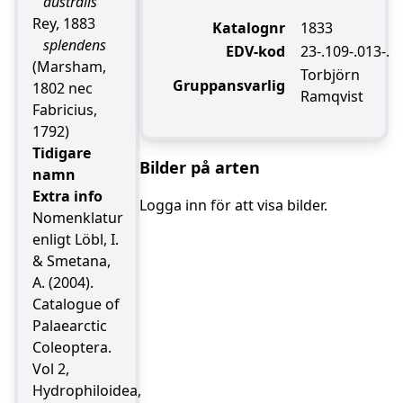
australis
Rey, 1883
Katalognr
1833
splendens
EDV-kod
23-.109-.013-.
(Marsham,
Torbjörn
Gruppansvarlig
1802 nec
Ramqvist
Fabricius,
1792)
Tidigare
Bilder på arten
namn
Extra info
Logga inn för att visa bilder.
Nomenklatur
enligt Löbl, I.
& Smetana,
A. (2004).
Catalogue of
Palaearctic
Coleoptera.
Vol 2,
Hydrophiloidea,