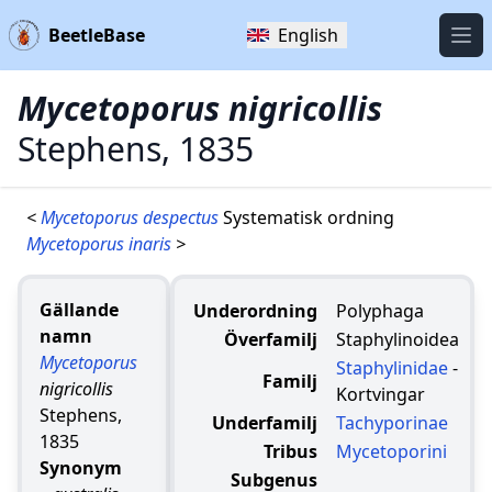
BeetleBase
English
Öpp
Mycetoporus nigricollis
Stephens, 1835
<
Mycetoporus despectus
Systematisk ordning
Mycetoporus inaris
>
Gällande
Underordning
Polyphaga
namn
Överfamilj
Staphylinoidea
Mycetoporus
Staphylinidae
-
Familj
nigricollis
Kortvingar
Stephens,
Underfamilj
Tachyporinae
1835
Tribus
Mycetoporini
Synonym
Subgenus