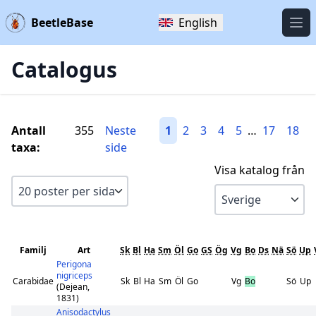
BeetleBase
English
Öpp
Catalogus
Antall
355
Neste
1
2
3
4
5
…
17
18
taxa:
side
Visa katalog från
Familj
Art
Sk
Bl
Ha
Sm
Öl
Go
GS
Ög
Vg
Bo
Ds
Nä
Sö
Up
Perigona
nigriceps
Carabidae
Sk
Bl
Ha
Sm
Öl
Go
Vg
Bo
Sö
Up
(Dejean,
1831)
Anisodactylus