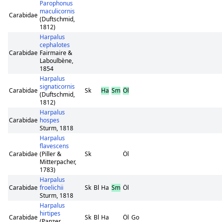
Parophonus
maculicornis
Carabidae
(Duftschmid,
1812)
Harpalus
cephalotes
Carabidae
Fairmaire &
Laboulbène,
1854
Harpalus
signaticornis
Carabidae
Sk
Ha
Sm
Öl
(Duftschmid,
1812)
Harpalus
Carabidae
hospes
Sturm, 1818
Harpalus
flavescens
Carabidae
(Piller &
Sk
Öl
Mitterpacher,
1783)
Harpalus
Carabidae
froelichii
Sk
Bl
Ha
Sm
Öl
Sturm, 1818
Harpalus
hirtipes
Carabidae
Sk
Bl
Ha
Öl
Go
(Panzer,