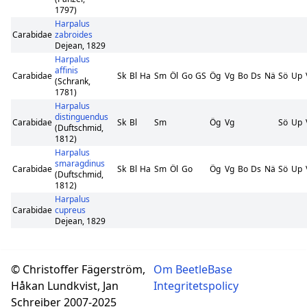
1797)
Harpalus
Carabidae
zabroides
Dejean, 1829
Harpalus
affinis
Carabidae
Sk
Bl
Ha
Sm
Öl
Go
GS
Ög
Vg
Bo
Ds
Nä
Sö
Up
(Schrank,
1781)
Harpalus
distinguendus
Carabidae
Sk
Bl
Sm
Ög
Vg
Sö
Up
(Duftschmid,
1812)
Harpalus
smaragdinus
Carabidae
Sk
Bl
Ha
Sm
Öl
Go
Ög
Vg
Bo
Ds
Nä
Sö
Up
(Duftschmid,
1812)
Harpalus
Carabidae
cupreus
Dejean, 1829
© Christoffer Fägerström,
Om BeetleBase
Håkan Lundkvist, Jan
Integritetspolicy
Schreiber 2007-2025