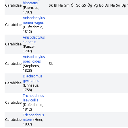
binotatus
Carabidae
Sk
Bl
Ha
Sm
Öl
Go
GS
Ög
Vg
Bo
Ds
Nä
Sö
Up
(Fabricius,
1787)
Anisodactylus
nemorivagus
Carabidae
(Duftschmid,
1812)
Anisodactylus
signatus
Carabidae
(Panzer,
1797)
Anisodactylus
poeciloides
Carabidae
Sk
(Stephens,
1828)
Diachromus
germanus
Carabidae
(Linnaeus,
1758)
Trichotichnus
laevicollis
Carabidae
(Duftschmid,
1812)
Trichotichnus
Carabidae
nitens
(Heer,
1837)