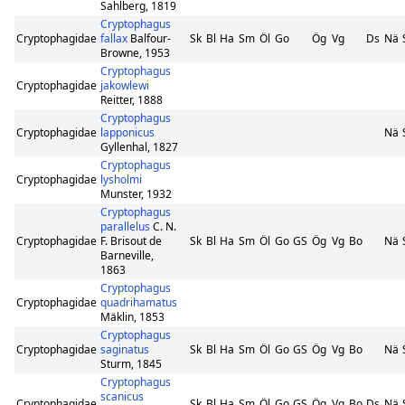
Sahlberg, 1819
Cryptophagus
Cryptophagidae
fallax
Balfour-
Sk
Bl
Ha
Sm
Öl
Go
Ög
Vg
Ds
Nä
Browne, 1953
Cryptophagus
Cryptophagidae
jakowlewi
Reitter, 1888
Cryptophagus
Cryptophagidae
lapponicus
Nä
Gyllenhal, 1827
Cryptophagus
Cryptophagidae
lysholmi
Munster, 1932
Cryptophagus
parallelus
C. N.
Cryptophagidae
F. Brisout de
Sk
Bl
Ha
Sm
Öl
Go
GS
Ög
Vg
Bo
Nä
Barneville,
1863
Cryptophagus
Cryptophagidae
quadrihamatus
Mäklin, 1853
Cryptophagus
Cryptophagidae
saginatus
Sk
Bl
Ha
Sm
Öl
Go
GS
Ög
Vg
Bo
Nä
Sturm, 1845
Cryptophagus
scanicus
Cryptophagidae
Sk
Bl
Ha
Sm
Öl
Go
GS
Ög
Vg
Bo
Ds
Nä