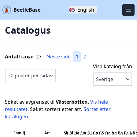
BeetleBase
English
Öpp
Catalogus
Antall taxa:
27
Neste side
1
2
Visa katalog från
Søket av avgrenset til
Västerbotten
.
Vis hele
resultatet.
Søket sortert etter art.
Sorter etter
katalogen.
Familj
Art
Sk
Bl
Ha
Sm
Öl
Go
GS
Ög
Vg
Bo
Ds
Nä