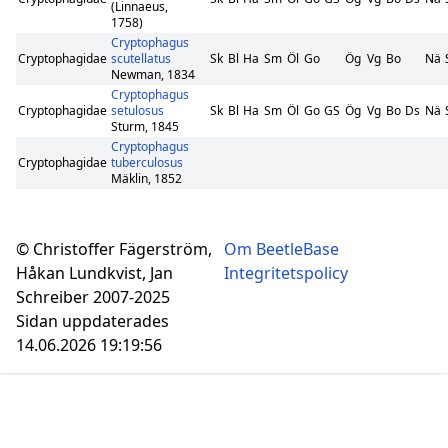
(Linnaeus,
1758)
Cryptophagus
Cryptophagidae
scutellatus
Sk
Bl
Ha
Sm
Öl
Go
Ög
Vg
Bo
Nä
Newman, 1834
Cryptophagus
Cryptophagidae
setulosus
Sk
Bl
Ha
Sm
Öl
Go
GS
Ög
Vg
Bo
Ds
Nä
Sturm, 1845
Cryptophagus
Cryptophagidae
tuberculosus
Mäklin, 1852
© Christoffer Fägerström,
Om BeetleBase
Håkan Lundkvist, Jan
Integritetspolicy
Schreiber 2007-2025
Sidan uppdaterades
14.06.2026 19:19:56