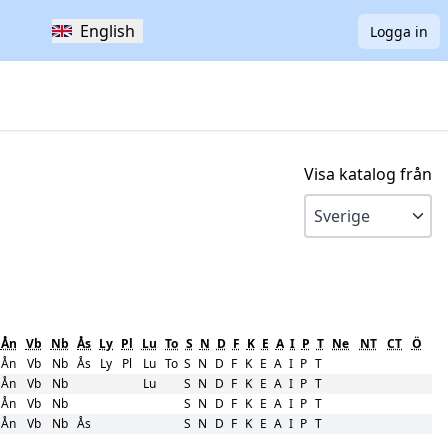
English
Logga in
Visa katalog från
Ån
Vb
Nb
Ås
Ly
Pl
Lu
To
S
N
D
F
K
E
A
I
P
T
Ne
NT
CT
Ö
Ån
Vb
Nb
Ås
Ly
Pl
Lu
To
S
N
D
F
K
E
A
I
P
T
Ån
Vb
Nb
Lu
S
N
D
F
K
E
A
I
P
T
Ån
Vb
Nb
S
N
D
F
K
E
A
I
P
T
Ån
Vb
Nb
Ås
S
N
D
F
K
E
A
I
P
T