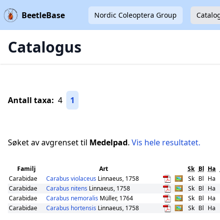
BeetleBase
Nordic Coleoptera Group
Catalo
Catalogus
Antall taxa:
4
1
Søket av avgrenset til
Medelpad
.
Vis hele resultatet.
Familj
Art
Sk
Bl
Ha
Carabidae
Carabus violaceus
Linnaeus, 1758
Sk
Bl
Ha
Carabidae
Carabus nitens
Linnaeus, 1758
Sk
Bl
Ha
Carabidae
Carabus nemoralis
Müller, 1764
Sk
Bl
Ha
Carabidae
Carabus hortensis
Linnaeus, 1758
Sk
Bl
Ha