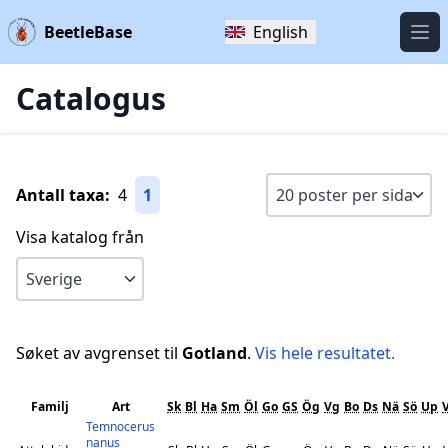
BeetleBase
English
Öpp
Catalogus
Antall taxa:
4
1
Visa katalog från
Søket av avgrenset til
Gotland
.
Vis hele resultatet.
Familj
Art
Sk
Bl
Ha
Sm
Öl
Go
GS
Ög
Vg
Bo
Ds
Nä
Sö
Up
Temnocerus
nanus