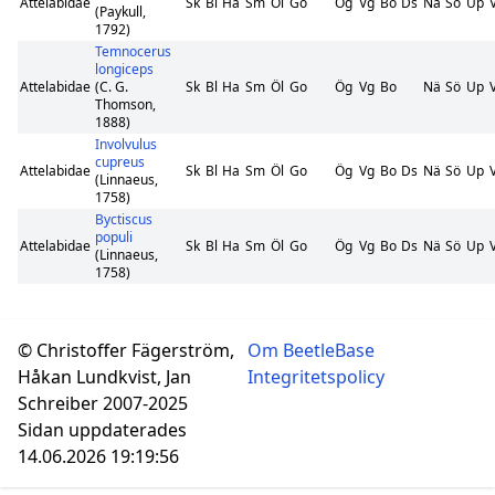
Attelabidae
Sk
Bl
Ha
Sm
Öl
Go
Ög
Vg
Bo
Ds
Nä
Sö
Up
(Paykull,
1792)
Temnocerus
longiceps
Attelabidae
(C. G.
Sk
Bl
Ha
Sm
Öl
Go
Ög
Vg
Bo
Nä
Sö
Up
Thomson,
1888)
Involvulus
cupreus
Attelabidae
Sk
Bl
Ha
Sm
Öl
Go
Ög
Vg
Bo
Ds
Nä
Sö
Up
(Linnaeus,
1758)
Byctiscus
populi
Attelabidae
Sk
Bl
Ha
Sm
Öl
Go
Ög
Vg
Bo
Ds
Nä
Sö
Up
(Linnaeus,
1758)
© Christoffer Fägerström,
Om BeetleBase
Håkan Lundkvist, Jan
Integritetspolicy
Schreiber 2007-2025
Sidan uppdaterades
14.06.2026 19:19:56