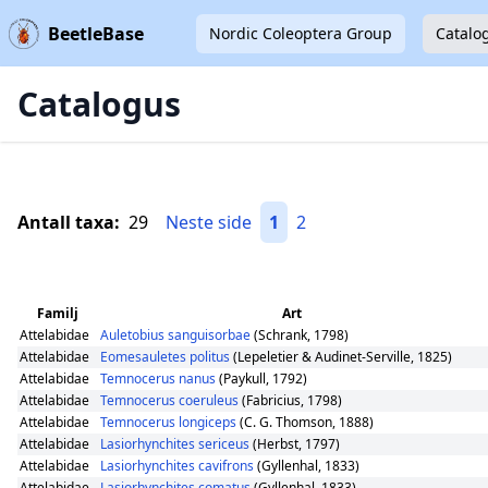
BeetleBase
Nordic Coleoptera Group
Catalo
Catalogus
Antall taxa:
29
Neste side
1
2
Familj
Art
Attelabidae
Auletobius sanguisorbae
(Schrank, 1798)
Attelabidae
Eomesauletes politus
(Lepeletier & Audinet-Serville, 1825)
Attelabidae
Temnocerus nanus
(Paykull, 1792)
Attelabidae
Temnocerus coeruleus
(Fabricius, 1798)
Attelabidae
Temnocerus longiceps
(C. G. Thomson, 1888)
Attelabidae
Lasiorhynchites sericeus
(Herbst, 1797)
Attelabidae
Lasiorhynchites cavifrons
(Gyllenhal, 1833)
Attelabidae
Lasiorhynchites comatus
(Gyllenhal, 1833)