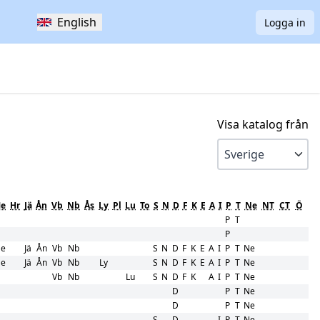
English
Logga in
Visa katalog från
e
Hr
Jä
Ån
Vb
Nb
Ås
Ly
Pl
Lu
To
S
N
D
F
K
E
A
I
P
T
Ne
NT
CT
Ö
P
T
P
e
Jä
Ån
Vb
Nb
S
N
D
F
K
E
A
I
P
T
Ne
e
Jä
Ån
Vb
Nb
Ly
S
N
D
F
K
E
A
I
P
T
Ne
Vb
Nb
Lu
S
N
D
F
K
A
I
P
T
Ne
D
P
T
Ne
D
P
T
Ne
S
D
I
P
T
Ne