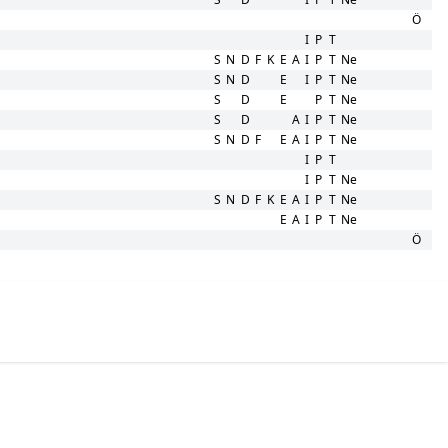
Ö
I
P
T
S
N
D
F
K
E
A
I
P
T
Ne
S
N
D
E
I
P
T
Ne
S
D
E
P
T
Ne
S
D
A
I
P
T
Ne
S
N
D
F
E
A
I
P
T
Ne
I
P
T
I
P
T
Ne
S
N
D
F
K
E
A
I
P
T
Ne
E
A
I
P
T
Ne
Ö