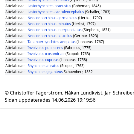
Attelabidae
Lasiorhynchites praeustus
(Boheman, 1845)
Attelabidae
Lasiorhynchites caeruleocephalus
(Schaller, 1783)
Attelabidae
Neocoenorrhinus germanicus
(Herbst, 1797)
Attelabidae
Neocoenorrhinus minutus
(Herbst, 1797)
Attelabidae
Neocoenorrhinus interpunctatus
(Stephens, 1831)
Attelabidae
Neocoenorrhinus pauxillus
(Germar, 1823)
Attelabidae
Tatianaerhynchites aequatus
(Linnaeus, 1767)
Attelabidae
Involvulus pubescens
(Fabricius, 1775)
Attelabidae
Involvulus icosandriae
(Scopoli, 1763)
Attelabidae
Involvulus cupreus
(Linnaeus, 1758)
Attelabidae
Rhynchites auratus
(Scopoli, 1763)
Attelabidae
Rhynchites giganteus
Schoenherr, 1832
© Christoffer Fägerström, Håkan Lundkvist, Jan Schreibe
Sidan uppdaterades 14.06.2026 19:19:56