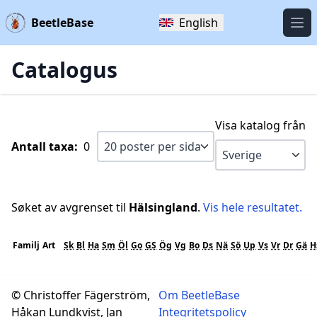
BeetleBase
English
Öpp
Catalogus
Visa katalog från
Antall taxa:
0
Søket av avgrenset til
Hälsingland
.
Vis hele resultatet.
Familj
Art
Sk
Bl
Ha
Sm
Öl
Go
GS
Ög
Vg
Bo
Ds
Nä
Sö
Up
Vs
Vr
Dr
Gä
H
© Christoffer Fägerström,
Om BeetleBase
Håkan Lundkvist, Jan
Integritetspolicy