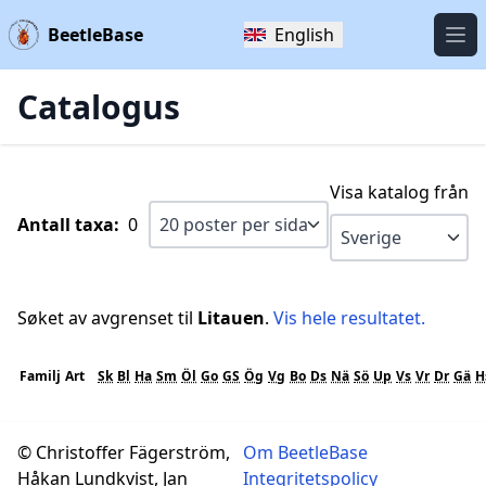
BeetleBase
English
Öpp
Catalogus
Visa katalog från
Antall taxa:
0
Søket av avgrenset til
Litauen
.
Vis hele resultatet.
Familj
Art
Sk
Bl
Ha
Sm
Öl
Go
GS
Ög
Vg
Bo
Ds
Nä
Sö
Up
Vs
Vr
Dr
Gä
H
© Christoffer Fägerström,
Om BeetleBase
Håkan Lundkvist, Jan
Integritetspolicy