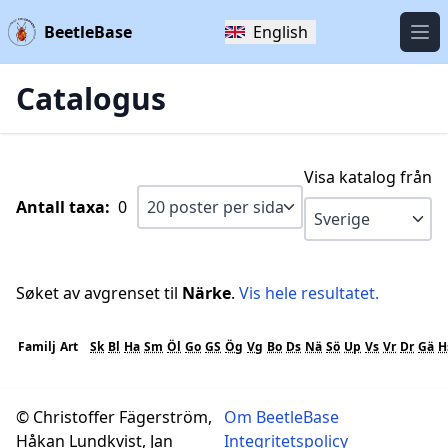
BeetleBase
English
Öpp
Catalogus
Visa katalog från
Antall taxa:
0
Søket av avgrenset til
Närke
.
Vis hele resultatet.
Familj
Art
Sk
Bl
Ha
Sm
Öl
Go
GS
Ög
Vg
Bo
Ds
Nä
Sö
Up
Vs
Vr
Dr
Gä
H
© Christoffer Fägerström,
Om BeetleBase
Håkan Lundkvist, Jan
Integritetspolicy