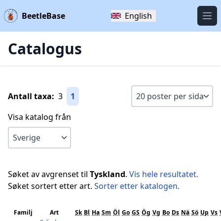
BeetleBase
English
Öpp
Catalogus
Antall taxa:
3
1
Visa katalog från
Søket av avgrenset til
Tyskland
.
Vis hele resultatet.
Søket sortert etter art.
Sorter etter katalogen.
Familj
Art
Sk
Bl
Ha
Sm
Öl
Go
GS
Ög
Vg
Bo
Ds
Nä
Sö
Up
Vs