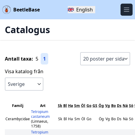
BeetleBase
English
Öpp
Catalogus
Antall taxa:
5
1
Visa katalog från
Familj
Art
Sk
Bl
Ha
Sm
Öl
Go
GS
Ög
Vg
Bo
Ds
Nä
Sö
Tetropium
castaneum
Cerambycidae
Sk
Bl
Ha
Sm
Öl
Go
Ög
Vg
Bo
Ds
Nä
Sö
(Linnaeus,
1758)
Tetropium