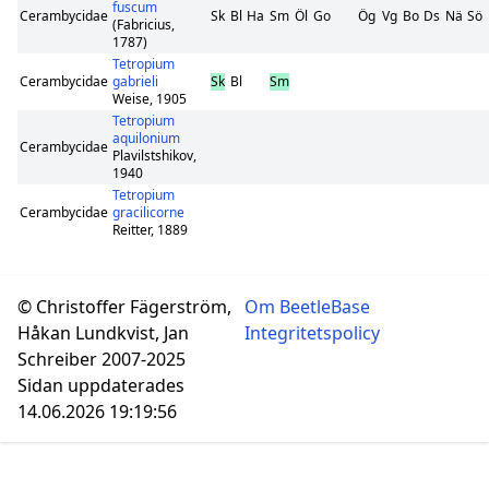
fuscum
Cerambycidae
Sk
Bl
Ha
Sm
Öl
Go
Ög
Vg
Bo
Ds
Nä
Sö
(Fabricius,
1787)
Tetropium
Cerambycidae
gabrieli
Sk
Bl
Sm
Weise, 1905
Tetropium
aquilonium
Cerambycidae
Plavilstshikov,
1940
Tetropium
Cerambycidae
gracilicorne
Reitter, 1889
© Christoffer Fägerström,
Om BeetleBase
Håkan Lundkvist, Jan
Integritetspolicy
Schreiber 2007-2025
Sidan uppdaterades
14.06.2026 19:19:56