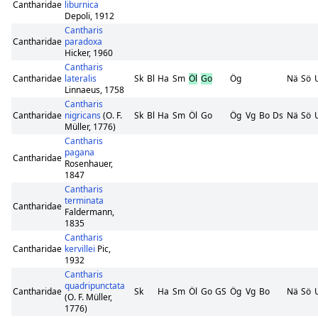
Cantharidae
liburnica
Depoli, 1912
Cantharis
Cantharidae
paradoxa
Hicker, 1960
Cantharis
Cantharidae
lateralis
Sk
Bl
Ha
Sm
Öl
Go
Ög
Nä
Sö
Linnaeus, 1758
Cantharis
Cantharidae
nigricans
(O. F.
Sk
Bl
Ha
Sm
Öl
Go
Ög
Vg
Bo
Ds
Nä
Sö
Müller, 1776)
Cantharis
pagana
Cantharidae
Rosenhauer,
1847
Cantharis
terminata
Cantharidae
Faldermann,
1835
Cantharis
Cantharidae
kervillei
Pic,
1932
Cantharis
quadripunctata
Cantharidae
Sk
Ha
Sm
Öl
Go
GS
Ög
Vg
Bo
Nä
Sö
(O. F. Müller,
1776)