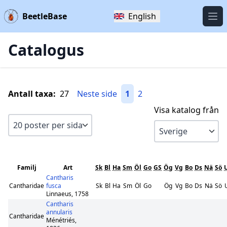
BeetleBase
English
Öpp
Catalogus
Antall taxa:
27
Neste side
1
2
Visa katalog från
Familj
Art
Sk
Bl
Ha
Sm
Öl
Go
GS
Ög
Vg
Bo
Ds
Nä
Sö
Cantharis
Cantharidae
fusca
Sk
Bl
Ha
Sm
Öl
Go
Ög
Vg
Bo
Ds
Nä
Sö
Linnaeus, 1758
Cantharis
annularis
Cantharidae
Ménétriés,