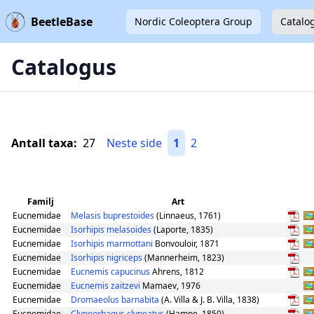
BeetleBase
Nordic Coleoptera Group
Catalo
Catalogus
Antall taxa:
27
Neste side
1
2
Familj
Art
Eucnemidae
Melasis buprestoides
(Linnaeus, 1761)
Eucnemidae
Isorhipis melasoides
(Laporte, 1835)
Eucnemidae
Isorhipis marmottani
Bonvouloir, 1871
Eucnemidae
Isorhipis nigriceps
(Mannerheim, 1823)
Eucnemidae
Eucnemis capucinus
Ahrens, 1812
Eucnemidae
Eucnemis zaitzevi
Mamaev, 1976
Eucnemidae
Dromaeolus barnabita
(A. Villa & J. B. Villa, 1838)
Eucnemidae
Clypeorhagus clypeatus
(Hampe, 1850)