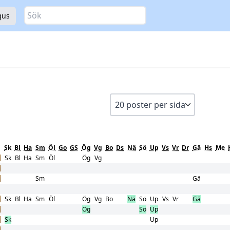
Sök
gus
Sk
Bl
Ha
Sm
Öl
Go
GS
Ög
Vg
Bo
Ds
Nä
Sö
Up
Vs
Vr
Dr
Gä
Hs
Me
Sk
Bl
Ha
Sm
Öl
Ög
Vg
Sm
Gä
Sk
Bl
Ha
Sm
Öl
Ög
Vg
Bo
Nä
Sö
Up
Vs
Vr
Gä
Ög
Sö
Up
Sk
Up