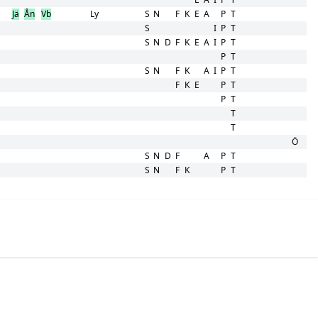
Jä
Ån
Vb
Ly
S
N
F
K
E
A
P
T
S
I
P
T
S
N
D
F
K
E
A
I
P
T
P
T
S
N
F
K
A
I
P
T
F
K
E
P
T
P
T
T
T
Ö
S
N
D
F
A
P
T
S
N
F
K
P
T