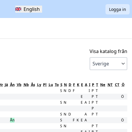
English
Logga in
Visa katalog från
Hr
Jä
Ån
Vb
Nb
Ås
Ly
Pl
Lu
To
S
N
D
F
K
E
A
I
P
T
Ne
NT
CT
Ö
S
N
D
F
I
P
T
E
P
T
Ö
S
N
E
A
I
P
T
P
S
N
D
A
P
T
Ån
S
F
K
E
A
Ö
S
N
P
T
E
A
I
P
T