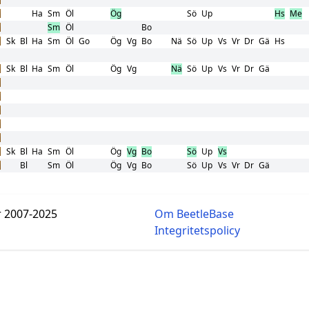
Ha
Sm
Öl
Ög
Sö
Up
Hs
Me
Sm
Öl
Bo
Sk
Bl
Ha
Sm
Öl
Go
Ög
Vg
Bo
Nä
Sö
Up
Vs
Vr
Dr
Gä
Hs
Sk
Bl
Ha
Sm
Öl
Ög
Vg
Nä
Sö
Up
Vs
Vr
Dr
Gä
Sk
Bl
Ha
Sm
Öl
Ög
Vg
Bo
Sö
Up
Vs
Bl
Sm
Öl
Ög
Vg
Bo
Sö
Up
Vs
Vr
Dr
Gä
r 2007-2025
Om BeetleBase
Integritetspolicy