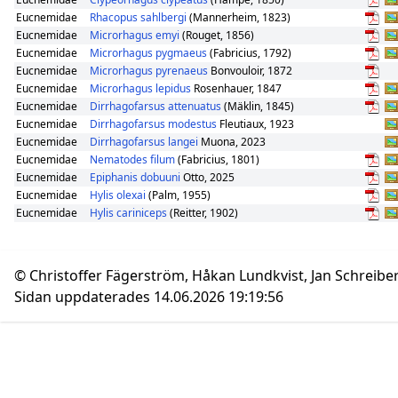
Eucnemidae
Rhacopus sahlbergi
(Mannerheim, 1823)
Eucnemidae
Microrhagus emyi
(Rouget, 1856)
Eucnemidae
Microrhagus pygmaeus
(Fabricius, 1792)
Eucnemidae
Microrhagus pyrenaeus
Bonvouloir, 1872
Eucnemidae
Microrhagus lepidus
Rosenhauer, 1847
Eucnemidae
Dirrhagofarsus attenuatus
(Mäklin, 1845)
Eucnemidae
Dirrhagofarsus modestus
Fleutiaux, 1923
Eucnemidae
Dirrhagofarsus langei
Muona, 2023
Eucnemidae
Nematodes filum
(Fabricius, 1801)
Eucnemidae
Epiphanis dobuuni
Otto, 2025
Eucnemidae
Hylis olexai
(Palm, 1955)
Eucnemidae
Hylis cariniceps
(Reitter, 1902)
© Christoffer Fägerström, Håkan Lundkvist, Jan Schreibe
Sidan uppdaterades 14.06.2026 19:19:56