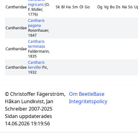
nigricans
(O.
Cantharidae
Sk
Bl
Ha
Sm
Öl
Go
Ög
Vg
Bo
Ds
Nä
Sö
U
F. Müller,
1776)
Cantharis
pagana
Cantharidae
Rosenhauer,
1847
Cantharis
terminata
Cantharidae
Faldermann,
1835
Cantharis
Cantharidae
kervillei
Pic,
1932
© Christoffer Fägerström,
Om BeetleBase
Håkan Lundkvist, Jan
Integritetspolicy
Schreiber 2007-2025
Sidan uppdaterades
14.06.2026 19:19:56