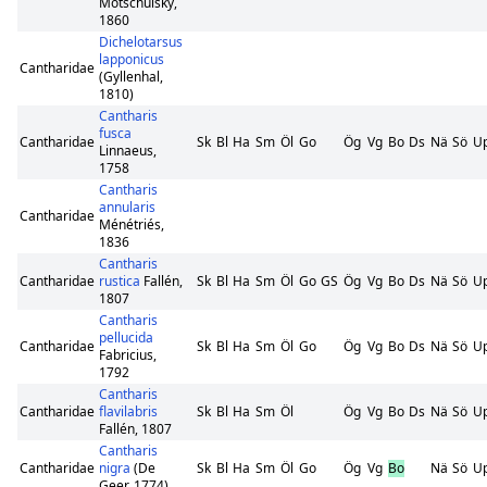
Motschulsky,
1860
Dichelotarsus
lapponicus
Cantharidae
(Gyllenhal,
1810)
Cantharis
fusca
Cantharidae
Sk
Bl
Ha
Sm
Öl
Go
Ög
Vg
Bo
Ds
Nä
Sö
U
Linnaeus,
1758
Cantharis
annularis
Cantharidae
Ménétriés,
1836
Cantharis
Cantharidae
rustica
Fallén,
Sk
Bl
Ha
Sm
Öl
Go
GS
Ög
Vg
Bo
Ds
Nä
Sö
U
1807
Cantharis
pellucida
Cantharidae
Sk
Bl
Ha
Sm
Öl
Go
Ög
Vg
Bo
Ds
Nä
Sö
U
Fabricius,
1792
Cantharis
Cantharidae
flavilabris
Sk
Bl
Ha
Sm
Öl
Ög
Vg
Bo
Ds
Nä
Sö
U
Fallén, 1807
Cantharis
Cantharidae
nigra
(De
Sk
Bl
Ha
Sm
Öl
Go
Ög
Vg
Bo
Nä
Sö
U
Geer, 1774)