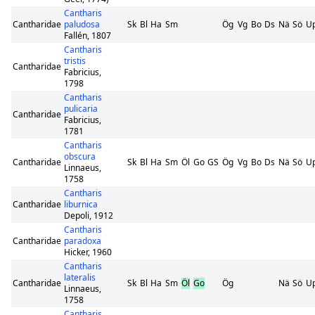
Cantharis
Cantharidae
paludosa
Sk
Bl
Ha
Sm
Ög
Vg
Bo
Ds
Nä
Sö
U
Fallén, 1807
Cantharis
tristis
Cantharidae
Fabricius,
1798
Cantharis
pulicaria
Cantharidae
Fabricius,
1781
Cantharis
obscura
Cantharidae
Sk
Bl
Ha
Sm
Öl
Go
GS
Ög
Vg
Bo
Ds
Nä
Sö
U
Linnaeus,
1758
Cantharis
Cantharidae
liburnica
Depoli, 1912
Cantharis
Cantharidae
paradoxa
Hicker, 1960
Cantharis
lateralis
Cantharidae
Sk
Bl
Ha
Sm
Öl
Go
Ög
Nä
Sö
U
Linnaeus,
1758
Cantharis