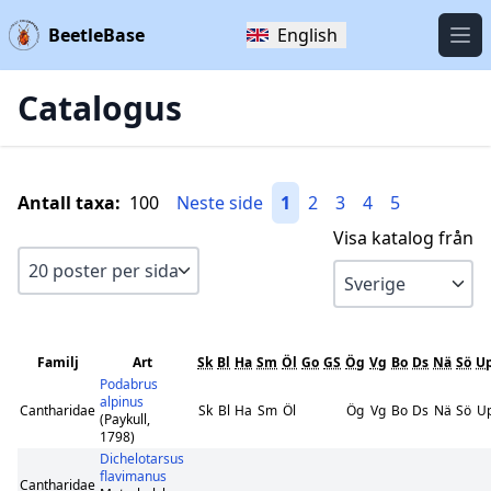
BeetleBase
English
Öpp
Catalogus
Antall taxa:
100
Neste side
1
2
3
4
5
Visa katalog från
Familj
Art
Sk
Bl
Ha
Sm
Öl
Go
GS
Ög
Vg
Bo
Ds
Nä
Sö
U
Podabrus
alpinus
Cantharidae
Sk
Bl
Ha
Sm
Öl
Ög
Vg
Bo
Ds
Nä
Sö
U
(Paykull,
1798)
Dichelotarsus
flavimanus
Cantharidae