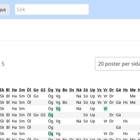
Sök
gus
5
Sk
Bl
Ha
Sm
Öl
Go
GS
Ög
Vg
Bo
Ds
Nä
Sö
Up
Vs
Vr
Dr
Gä
Hs
Me
H
Sk
Bl
Ha
Sm
Öl
Go
Ög
Vg
Nä
Sö
Up
Vs
Vr
Dr
Me
Sk
Bl
Ha
Sm
Öl
Ög
Vg
Bo
Nä
Sö
Up
Vs
Vr
Dr
Gä
Hs
Me
Sk
Ha
Sm
Ög
Vg
Nä
Up
Vr
Sk
Bl
Ha
Sm
Öl
Go
GS
Ög
Sö
Up
Dr
Gä
Sk
Bl
Ha
Sm
Öl
Ög
Vg
Nä
Sö
Up
Vr
Dr
Hs
Sk
Bl
Ha
Sm
Öl
Ög
Gä
Sk
Ha
Sm
Ög
Vg
Vr
Dr
Hs
H
Sk
Bl
Ha
Sm
Öl
Go
Ög
Vg
Bo
Ds
Nä
Sö
Up
Vs
Vr
Dr
Gä
Hs
Me
H