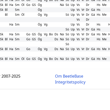
Sk
Bl
Ha
Sm
Öl
Go
GS
Ög
Nä
Sö
Up
Vs
Dr
Hs
Me
Sk
Bl
Sm
Ög
Up
Vs
Vr
Dr
Gä
Hs
Bl
Sm
Öl
Ög
Vg
Sö
Up
Vs
Vr
Dr
Gä
Hs
Me
Vs
Dr
Ha
Sm
Ög
Vg
Up
Vs
Dr
Hs
H
Sö
Up
Vs
Vr
Dr
Gä
Hs
Sk
Ha
Sm
Go
GS
Ög
Vg
Bo
Ds
Nä
Sö
Up
Vs
Vr
Dr
Gä
Hs
Me
H
Sk
Bl
Ha
Sm
Go
GS
Ög
Ds
Nä
Sö
Up
Vs
Vr
Dr
Hs
Me
Sö
Sk
Bl
Ha
Sm
Go
Ög
Vg
Ds
Nä
Sö
Up
Vs
Vr
Dr
Gä
Hs
Me
H
Sk
Bl
Ha
Sm
Öl
Go
GS
Ög
Vg
Bo
Ds
Nä
Sö
Up
Vs
Vr
Dr
Gä
Hs
Me
r 2007-2025
Om BeetleBase
Integritetspolicy