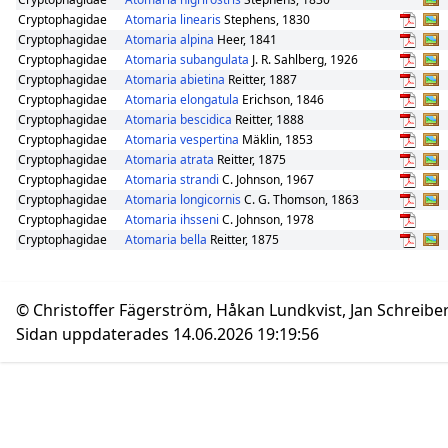
Cryptophagidae
Atomaria linearis
Stephens, 1830
Cryptophagidae
Atomaria alpina
Heer, 1841
Cryptophagidae
Atomaria subangulata
J. R. Sahlberg, 1926
Cryptophagidae
Atomaria abietina
Reitter, 1887
Cryptophagidae
Atomaria elongatula
Erichson, 1846
Cryptophagidae
Atomaria bescidica
Reitter, 1888
Cryptophagidae
Atomaria vespertina
Mäklin, 1853
Cryptophagidae
Atomaria atrata
Reitter, 1875
Cryptophagidae
Atomaria strandi
C. Johnson, 1967
Cryptophagidae
Atomaria longicornis
C. G. Thomson, 1863
Cryptophagidae
Atomaria ihsseni
C. Johnson, 1978
Cryptophagidae
Atomaria bella
Reitter, 1875
© Christoffer Fägerström, Håkan Lundkvist, Jan Schreibe
Sidan uppdaterades 14.06.2026 19:19:56