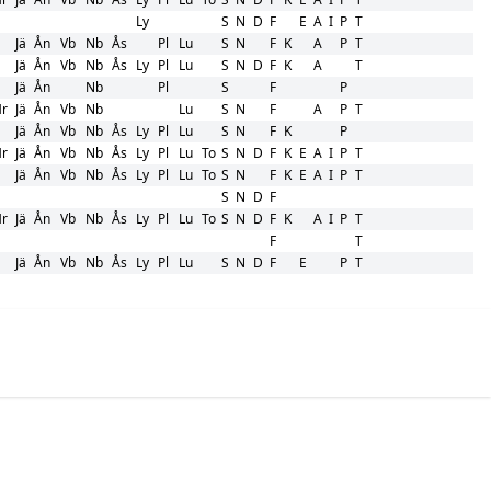
Ly
S
N
D
F
E
A
I
P
T
Jä
Ån
Vb
Nb
Ås
Pl
Lu
S
N
F
K
A
P
T
Jä
Ån
Vb
Nb
Ås
Ly
Pl
Lu
S
N
D
F
K
A
T
Jä
Ån
Nb
Pl
S
F
P
r
Jä
Ån
Vb
Nb
Lu
S
N
F
A
P
T
Jä
Ån
Vb
Nb
Ås
Ly
Pl
Lu
S
N
F
K
P
r
Jä
Ån
Vb
Nb
Ås
Ly
Pl
Lu
To
S
N
D
F
K
E
A
I
P
T
Jä
Ån
Vb
Nb
Ås
Ly
Pl
Lu
To
S
N
F
K
E
A
I
P
T
S
N
D
F
r
Jä
Ån
Vb
Nb
Ås
Ly
Pl
Lu
To
S
N
D
F
K
A
I
P
T
F
T
Jä
Ån
Vb
Nb
Ås
Ly
Pl
Lu
S
N
D
F
E
P
T