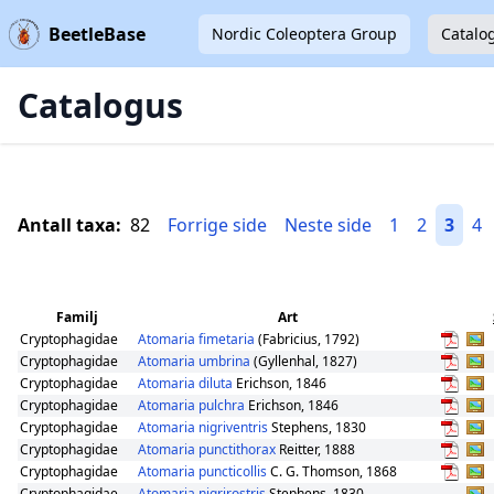
BeetleBase
Nordic Coleoptera Group
Catalo
Catalogus
Antall taxa:
82
Forrige side
Neste side
1
2
3
4
Familj
Art
Cryptophagidae
Atomaria fimetaria
(Fabricius, 1792)
Cryptophagidae
Atomaria umbrina
(Gyllenhal, 1827)
Cryptophagidae
Atomaria diluta
Erichson, 1846
Cryptophagidae
Atomaria pulchra
Erichson, 1846
Cryptophagidae
Atomaria nigriventris
Stephens, 1830
Cryptophagidae
Atomaria punctithorax
Reitter, 1888
Cryptophagidae
Atomaria puncticollis
C. G. Thomson, 1868
Cryptophagidae
Atomaria nigrirostris
Stephens, 1830