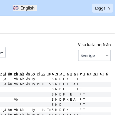
English
Logga in
Visa katalog från
r
Jä
Ån
Vb
Nb
Ås
Ly
Pl
Lu
To
S
N
D
F
K
E
A
I
P
T
Ne
NT
CT
Ö
Jä
Vb
Nb
Ås
Ly
S
N
D
F
K
I
P
T
Jä
Ån
Vb
Nb
Ås
Ly
Pl
Lu
To
S
N
D
F
K
A
I
P
T
S
N
D
F
I
P
T
S
N
D
F
E
P
T
Vb
S
N
D
F
K
E
A
P
T
S
N
D
P
T
r
Jä
Ån
Vb
Nb
Ly
Lu
To
S
N
D
F
K
P
T
r
Jä
Ån
Vb
Nb
Ås
Ly
Pl
Lu
To
S
N
D
F
K
E
A
I
P
T