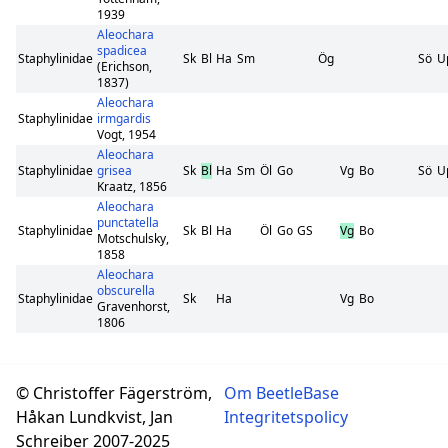
1939
Aleochara
spadicea
Staphylinidae
Sk
Bl
Ha
Sm
Ög
Sö
U
(Erichson,
1837)
Aleochara
Staphylinidae
irmgardis
Vogt, 1954
Aleochara
Staphylinidae
grisea
Sk
Bl
Ha
Sm
Öl
Go
Vg
Bo
Sö
U
Kraatz, 1856
Aleochara
punctatella
Staphylinidae
Sk
Bl
Ha
Öl
Go
GS
Vg
Bo
Motschulsky,
1858
Aleochara
obscurella
Staphylinidae
Sk
Ha
Vg
Bo
Gravenhorst,
1806
© Christoffer Fägerström,
Om BeetleBase
Håkan Lundkvist, Jan
Integritetspolicy
Schreiber 2007-2025