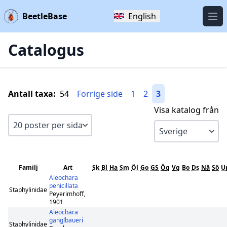
BeetleBase
English
Öpp
Catalogus
Antall taxa:
54
Forrige side
1
2
3
Visa katalog från
Familj
Art
Sk
Bl
Ha
Sm
Öl
Go
GS
Ög
Vg
Bo
Ds
Nä
Sö
U
Aleochara
penicillata
Staphylinidae
Peyerimhoff,
1901
Aleochara
ganglbaueri
Staphylinidae