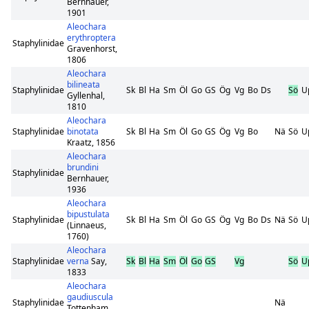
Bernhauer,
1901
Aleochara
erythroptera
Staphylinidae
Gravenhorst,
1806
Aleochara
bilineata
Staphylinidae
Sk
Bl
Ha
Sm
Öl
Go
GS
Ög
Vg
Bo
Ds
Sö
U
Gyllenhal,
1810
Aleochara
Staphylinidae
binotata
Sk
Bl
Ha
Sm
Öl
Go
GS
Ög
Vg
Bo
Nä
Sö
U
Kraatz, 1856
Aleochara
brundini
Staphylinidae
Bernhauer,
1936
Aleochara
bipustulata
Staphylinidae
Sk
Bl
Ha
Sm
Öl
Go
GS
Ög
Vg
Bo
Ds
Nä
Sö
U
(Linnaeus,
1760)
Aleochara
Staphylinidae
verna
Say,
Sk
Bl
Ha
Sm
Öl
Go
GS
Vg
Sö
U
1833
Aleochara
gaudiuscula
Staphylinidae
Nä
Tottenham,