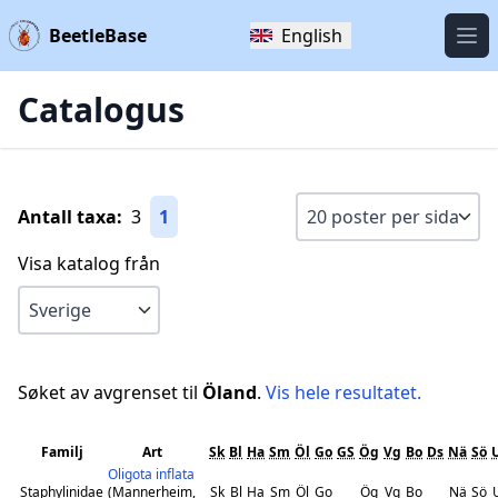
BeetleBase
English
Öpp
Catalogus
Antall taxa:
3
1
Visa katalog från
Søket av avgrenset til
Öland
.
Vis hele resultatet.
Familj
Art
Sk
Bl
Ha
Sm
Öl
Go
GS
Ög
Vg
Bo
Ds
Nä
Sö
Oligota inflata
Staphylinidae
(Mannerheim,
Sk
Bl
Ha
Sm
Öl
Go
Ög
Vg
Bo
Nä
Sö