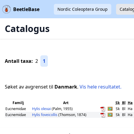
BeetleBase
Nordic Coleoptera Group
Catalo
Catalogus
Antall taxa:
2
1
Søket av avgrenset til
Danmark
.
Vis hele resultatet.
Familj
Art
Sk
Bl
Ha
Eucnemidae
Hylis olexai
(Palm, 1955)
Sk
Bl
Ha
Eucnemidae
Hylis foveicollis
(Thomson, 1874)
Sk
Bl
Ha