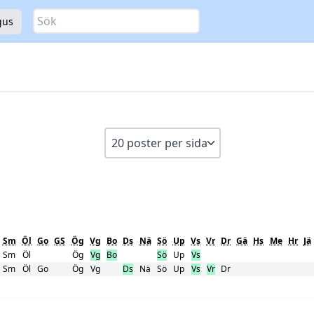
Sök
gus
Sm
Öl
Go
GS
Ög
Vg
Bo
Ds
Nä
Sö
Up
Vs
Vr
Dr
Gä
Hs
Me
Hr
Jä
Sm
Öl
Ög
Vg
Bo
Sö
Up
Vs
Sm
Öl
Go
Ög
Vg
Ds
Nä
Sö
Up
Vs
Vr
Dr