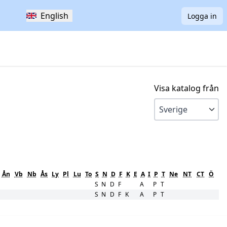
English
Logga in
Visa katalog från
Ån
Vb
Nb
Ås
Ly
Pl
Lu
To
S
N
D
F
K
E
A
I
P
T
Ne
NT
CT
Ö
S
N
D
F
A
P
T
S
N
D
F
K
A
P
T