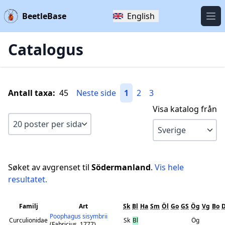
BeetleBase
English
Öpp
Catalogus
Antall taxa:
45
Neste side
1
2
3
Visa katalog från
Søket av avgrenset til
Södermanland
.
Vis hele
resultatet.
Familj
Art
Sk
Bl
Ha
Sm
Öl
Go
GS
Ög
Vg
Bo
Poophagus sisymbrii
Curculionidae
Sk
Bl
Ög
(Fabricius, 1777)