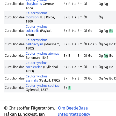
Curculionidae
chalybaeus
Germar,
Sk
Bl
Ha
Sm
Öl
Ög
Vg
1824
Ceutorhynchus
Curculionidae
thomsoni
H. J. Kolbe,
Sk
Bl
Ha
Sm
Öl
Ög
1900
Ceutorhynchus
Curculionidae
sulcicollis
(Paykull,
Sk
Bl
Ha
Sm
Öl
Go
Ög
Vg
Bo
1800)
Ceutorhynchus
Curculionidae
pallidactylus
(Marsham,
Sk
Bl
Ha
Sm
Öl
Go
GS
Ög
Vg
Bo
1802)
Ceutorhynchus atomus
Curculionidae
Sk
Bl
Sm
Öl
Go
Ög
Vg
Bo
Boheman, 1845
Ceutorhynchus
Curculionidae
cochleariae
(Gyllenhal,
Sk
Bl
Ha
Sm
Öl
GS
Ög
Vg
Bo
1813)
Ceutorhynchus
Curculionidae
Sk
Ha
Sm
Öl
Go
Ög
Vg
Bo
assimilis
(Paykull, 1792)
Ceutorhynchus sophiae
Curculionidae
Sk
Bl
Gyllenhal, 1837
© Christoffer Fägerström,
Om BeetleBase
Håkan Lundkvist, Jan
Integritetspolicy