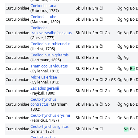
Coeliodes rana
Curculionidae
Sk
Bl
Ha
Sm
Öl
Ög
Vg
Bo
(Fabricius, 1787)
Coeliodes ruber
Curculionidae
Sk
Bl
Ha
Sm
Öl
Ög
Vg
Bo
(Marsham, 1802)
Coeliodes
Curculionidae
transversealbofasciatus
Sk
Bl
Ha
Sm
Öl
Go
Ög
Vg
Bo
(Goeze, 1777)
Coeliodinus rubicundus
Curculionidae
Sk
Bl
Ha
Sm
Öl
Ög
Vg
Bo
(Herbst, 1795)
Coeliodinus nigritarsis
Curculionidae
Sk
Bl
Ha
Sm
Ög
Vg
(Hartmann, 1895)
Thamiocolus viduatus
Curculionidae
Sk
Bl
Ha
Sm
Öl
Ög
Vg
Bo
(Gyllenhal, 1813)
Micrelus ericae
Curculionidae
Sk
Bl
Ha
Sm
Öl
Go
GS
Ög
Vg
Bo
(Gyllenhal, 1813)
Zacladus geranii
Curculionidae
Sk
Bl
Ha
Sm
Öl
Go
Ög
Vg
Bo
(Paykull, 1800)
Ceutorhynchus
Curculionidae
contractus
(Marsham,
Sk
Bl
Ha
Sm
Öl
Go
Ög
Vg
Bo
1802)
Ceutorhynchus erysimi
Curculionidae
Sk
Bl
Ha
Sm
Öl
Go
Ög
Vg
Bo
(Fabricius, 1787)
Ceutorhynchus ignitus
Curculionidae
Sk
Bl
Ha
Sm
Öl
Vg
Bo
Germar, 1824
Ceutorhynchus