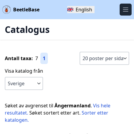
BeetleBase
English
Öpp
Catalogus
Antall taxa:
7
1
Visa katalog från
Søket av avgrenset til
Ångermanland
.
Vis hele
resultatet.
Søket sortert etter art.
Sorter etter
katalogen.