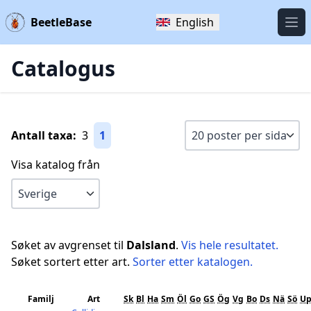
BeetleBase
English
Öpp
Catalogus
Antall taxa:
3
1
Visa katalog från
Søket av avgrenset til
Dalsland
.
Vis hele resultatet.
Søket sortert etter art.
Sorter etter katalogen.
Familj
Art
Sk
Bl
Ha
Sm
Öl
Go
GS
Ög
Vg
Bo
Ds
Nä
Sö
U