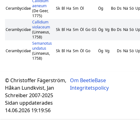
Callidium
aeneum
Cerambycidae
Sk
Bl
Ha
Sm
Öl
Ög
Bo
Ds
Nä
Sö
U
(De Geer,
1775)
Callidium
violaceum
Cerambycidae
Sk
Bl
Ha
Sm
Öl
Go
GS
Ög
Vg
Bo
Ds
Nä
Sö
U
(Linnaeus,
1758)
Semanotus
undatus
Cerambycidae
Sk
Bl
Ha
Sm
Öl
Go
Ög
Vg
Ds
Nä
Sö
U
(Linnaeus,
1758)
© Christoffer Fägerström,
Om BeetleBase
Håkan Lundkvist, Jan
Integritetspolicy
Schreiber 2007-2025
Sidan uppdaterades
14.06.2026 19:19:56