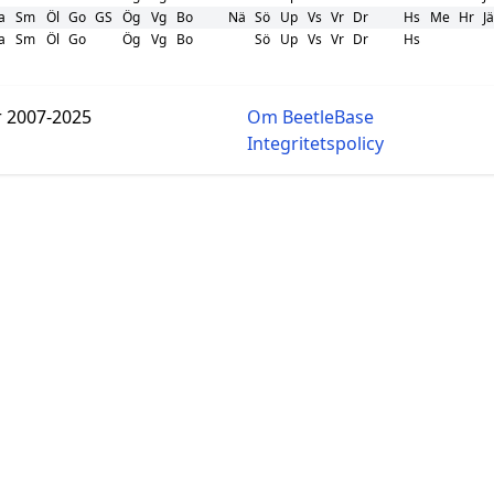
a
Sm
Öl
Go
GS
Ög
Vg
Bo
Nä
Sö
Up
Vs
Vr
Dr
Hs
Me
Hr
Jä
a
Sm
Öl
Go
Ög
Vg
Bo
Sö
Up
Vs
Vr
Dr
Hs
r 2007-2025
Om BeetleBase
Integritetspolicy