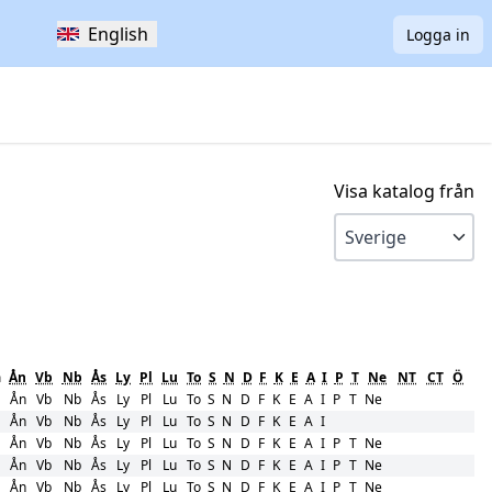
English
Logga in
Visa katalog från
ä
Ån
Vb
Nb
Ås
Ly
Pl
Lu
To
S
N
D
F
K
E
A
I
P
T
Ne
NT
CT
Ö
Ån
Vb
Nb
Ås
Ly
Pl
Lu
To
S
N
D
F
K
E
A
I
P
T
Ne
Ån
Vb
Nb
Ås
Ly
Pl
Lu
To
S
N
D
F
K
E
A
I
Ån
Vb
Nb
Ås
Ly
Pl
Lu
To
S
N
D
F
K
E
A
I
P
T
Ne
Ån
Vb
Nb
Ås
Ly
Pl
Lu
To
S
N
D
F
K
E
A
I
P
T
Ne
Ån
Vb
Nb
Ås
Ly
Pl
Lu
To
S
N
D
F
K
E
A
I
P
T
Ne