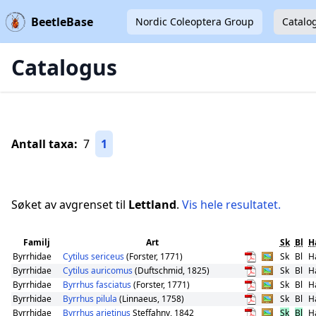
BeetleBase
Nordic Coleoptera Group
Catalo
Catalogus
Antall taxa:
7
1
Søket av avgrenset til
Lettland
.
Vis hele resultatet.
Familj
Art
Sk
Bl
H
Byrrhidae
Cytilus sericeus
(Forster, 1771)
Sk
Bl
H
Byrrhidae
Cytilus auricomus
(Duftschmid, 1825)
Sk
Bl
H
Byrrhidae
Byrrhus fasciatus
(Forster, 1771)
Sk
Bl
H
Byrrhidae
Byrrhus pilula
(Linnaeus, 1758)
Sk
Bl
H
Byrrhidae
Byrrhus arietinus
Steffahny, 1842
Sk
Bl
H