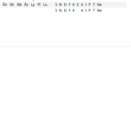
Ån
Vb
Nb
Ås
Ly
Pl
Lu
S
N
D
F
K
E
A
I
P
T
Ne
S
N
D
F
K
A
I
P
T
Ne