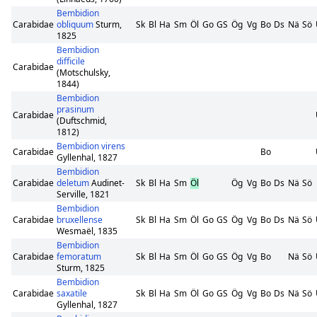
Bembidion
Carabidae
obliquum
Sturm,
Sk
Bl
Ha
Sm
Öl
Go
GS
Ög
Vg
Bo
Ds
Nä
Sö
1825
Bembidion
difficile
Carabidae
(Motschulsky,
1844)
Bembidion
prasinum
Carabidae
(Duftschmid,
1812)
Bembidion virens
Carabidae
Bo
Gyllenhal, 1827
Bembidion
Carabidae
deletum
Audinet-
Sk
Bl
Ha
Sm
Öl
Ög
Vg
Bo
Ds
Nä
Sö
Serville, 1821
Bembidion
Carabidae
bruxellense
Sk
Bl
Ha
Sm
Öl
Go
GS
Ög
Vg
Bo
Ds
Nä
Sö
Wesmaël, 1835
Bembidion
Carabidae
femoratum
Sk
Bl
Ha
Sm
Öl
Go
GS
Ög
Vg
Bo
Nä
Sö
Sturm, 1825
Bembidion
Carabidae
saxatile
Sk
Bl
Ha
Sm
Öl
Go
GS
Ög
Vg
Bo
Ds
Nä
Sö
Gyllenhal, 1827