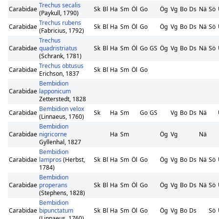
Trechus secalis
Carabidae
Sk
Bl
Ha
Sm
Öl
Go
Ög
Vg
Bo
Ds
Nä
Sö
(Paykull, 1790)
Trechus rubens
Carabidae
Sk
Bl
Ha
Sm
Öl
Go
Ög
Vg
Bo
Ds
Nä
Sö
(Fabricius, 1792)
Trechus
Carabidae
quadristriatus
Sk
Bl
Ha
Sm
Öl
Go
GS
Ög
Vg
Bo
Ds
Nä
Sö
(Schrank, 1781)
Trechus obtusus
Carabidae
Sk
Bl
Ha
Sm
Öl
Go
Erichson, 1837
Bembidion
Carabidae
lapponicum
Zetterstedt, 1828
Bembidion velox
Carabidae
Sk
Ha
Sm
Go
GS
Vg
Bo
Ds
Nä
(Linnaeus, 1760)
Bembidion
Carabidae
nigricorne
Ha
Sm
Ög
Vg
Nä
Gyllenhal, 1827
Bembidion
Carabidae
lampros
(Herbst,
Sk
Bl
Ha
Sm
Öl
Go
Ög
Vg
Bo
Ds
Nä
Sö
1784)
Bembidion
Carabidae
properans
Sk
Bl
Ha
Sm
Öl
Go
Ög
Vg
Bo
Ds
Nä
Sö
(Stephens, 1828)
Bembidion
Carabidae
bipunctatum
Sk
Bl
Ha
Sm
Öl
Go
Ög
Vg
Bo
Ds
Sö
(Linnaeus, 1760)