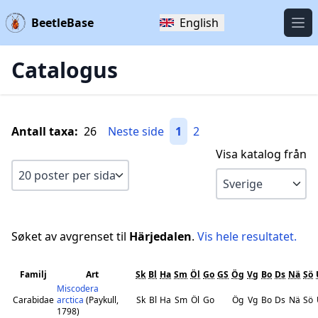
BeetleBase
English
Öpp
Catalogus
Antall taxa:
26
Neste side
1
2
Visa katalog från
Søket av avgrenset til
Härjedalen
.
Vis hele resultatet.
Familj
Art
Sk
Bl
Ha
Sm
Öl
Go
GS
Ög
Vg
Bo
Ds
Nä
Sö
Miscodera
Carabidae
arctica
(Paykull,
Sk
Bl
Ha
Sm
Öl
Go
Ög
Vg
Bo
Ds
Nä
Sö
1798)