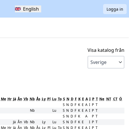
English
Logga in
Visa katalog från
Me
Hr
Jä
Ån
Vb
Nb
Ås
Ly
Pl
Lu
To
S
N
D
F
K
E
A
I
P
T
Ne
NT
CT
Ö
S
N
D
F
K
E
A
I
P
T
Nb
Lu
S
N
D
F
K
E
A
I
P
T
S
N
D
F
K
A
P
T
Jä
Ån
Vb
Nb
Ly
Lu
S
N
D
F
K
E
I
P
T
Me
Hr
Jä
Ån
Vb
Nb
Ås
Ly
Pl
Lu
To
S
N
D
F
K
E
A
I
P
T