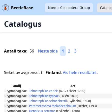
BeetleBase
Nordic Coleoptera Group
Catalo
Catalogus
Antall taxa:
56
Neste side
1
2
3
Søket av avgrenset til
Finland
.
Vis hele resultatet.
Familj
Art
Cryptophagidae
Telmatophilus caricis
(A. G. Olivier, 1790)
Cryptophagidae
Telmatophilus typhae
(Fallén, 1802)
Cryptophagidae
Telmatophilus schoenherrii
(Gyllenhal, 1808)
Cryptophagidae
Paramecosoma melanocephalum
(Herbst, 1793)
Cryptophagidae
Henoticus serratus
(Gyllenhal, 1808)