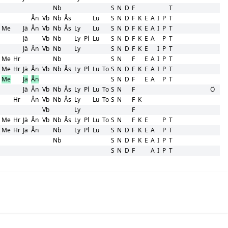
Nb
S
N
D
F
T
Ån
Vb
Nb
Ås
Lu
S
N
D
F
K
E
A
I
P
T
Me
Jä
Ån
Vb
Nb
Ås
Ly
Lu
S
N
D
F
K
E
A
I
P
T
Jä
Vb
Nb
Ly
Pl
Lu
S
N
D
F
K
E
A
P
T
Jä
Ån
Vb
Nb
Ly
S
N
D
F
K
E
I
P
T
Me
Hr
Nb
S
N
F
E
A
I
P
T
Me
Hr
Jä
Ån
Vb
Nb
Ås
Ly
Pl
Lu
To
S
N
D
F
K
E
A
I
P
T
Me
Jä
Ån
S
N
D
F
E
A
P
T
Jä
Ån
Vb
Nb
Ås
Ly
Pl
Lu
To
S
N
F
Ö
Hr
Ån
Vb
Nb
Ås
Ly
Lu
To
S
N
F
K
Vb
Ly
F
Me
Hr
Jä
Ån
Vb
Nb
Ås
Ly
Pl
Lu
To
S
N
F
K
E
P
T
Me
Hr
Jä
Ån
Nb
Ly
Pl
Lu
S
N
D
F
K
E
A
P
T
Nb
S
N
D
F
K
E
A
I
P
T
S
N
D
F
A
I
P
T