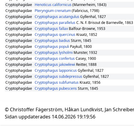
Cryptophagidae
Henoticus californicus
(Mannerheim, 1843)
Cryptophagidae
Pteryngium crenatum
(Fabricius, 1798)
Cryptophagidae
Cryptophagus acutangulus
Gyllenhal, 1827
Cryptophagidae
Cryptophagus parallelus
C. N. F. Brisout de Barneville, 1863
Cryptophagidae
Cryptophagus fallax
Balfour-Browne, 1953
Cryptophagidae
Cryptophagus quercinus
Kraatz, 1852
Cryptophagidae
Cryptophagus badius
Sturm, 1845
Cryptophagidae
Cryptophagus populi
Paykull, 1800
Cryptophagidae
Cryptophagus lysholmi
Munster, 1932
Cryptophagidae
Cryptophagus confertus
Casey, 1900
Cryptophagidae
Cryptophagus jakowlewi
Reitter, 1888
Cryptophagidae
Cryptophagus lapponicus
Gyllenhal, 1827
Cryptophagidae
Cryptophagus subdepressus
Gyllenhal, 1827
Cryptophagidae
Cryptophagus subfumatus
Kraatz, 1856
Cryptophagidae
Cryptophagus pubescens
Sturm, 1845
© Christoffer Fägerström, Håkan Lundkvist, Jan Schreibe
Sidan uppdaterades 14.06.2026 19:19:56