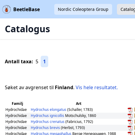
BeetleBase
Nordic Coleoptera Group
Catalo
Catalogus
Antall taxa:
5
1
Søket av avgrenset til
Finland
.
Vis hele resultatet.
Familj
Art
Hydrochidae
Hydrochus elongatus
(Schaller, 1783)
Hydrochidae
Hydrochus ignicollis
Motschulsky, 1860
Hydrochidae
Hydrochus crenatus
(Fabricius, 1792)
Hydrochidae
Hydrochus brevis
(Herbst, 1793)
Hydrochidae
Hydrochus megaphallus
Berge Henegouwen, 1988