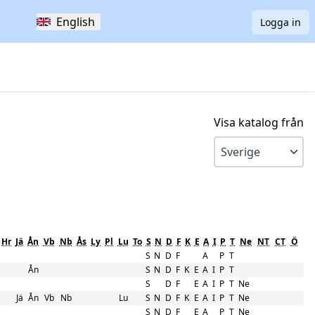
English
Logga in
Visa katalog från
Hr
Jä
Ån
Vb
Nb
Ås
Ly
Pl
Lu
To
S
N
D
F
K
E
A
I
P
T
Ne
NT
CT
Ö
S
N
D
F
A
P
T
Ån
S
N
D
F
K
E
A
I
P
T
S
D
F
E
A
I
P
T
Ne
Jä
Ån
Vb
Nb
Lu
S
N
D
F
K
E
A
I
P
T
Ne
S
N
D
F
E
A
P
T
Ne